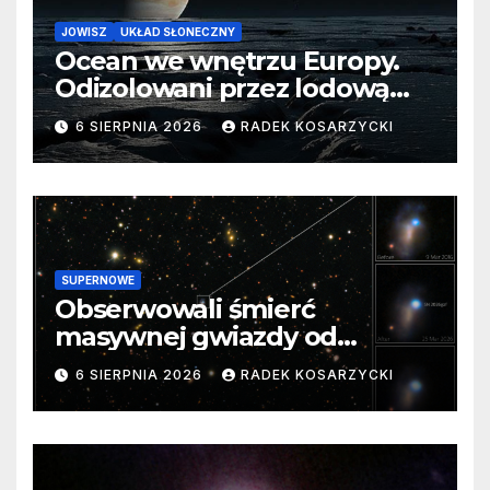
JOWISZ
UKŁAD SŁONECZNY
Ocean we wnętrzu Europy.
Odizolowani przez lodową
barierę
6 SIERPNIA 2026
RADEK KOSARZYCKI
SUPERNOWE
Obserwowali śmierć
masywnej gwiazdy od
samego początku. Niezwykle
6 SIERPNIA 2026
RADEK KOSARZYCKI
cenne dane