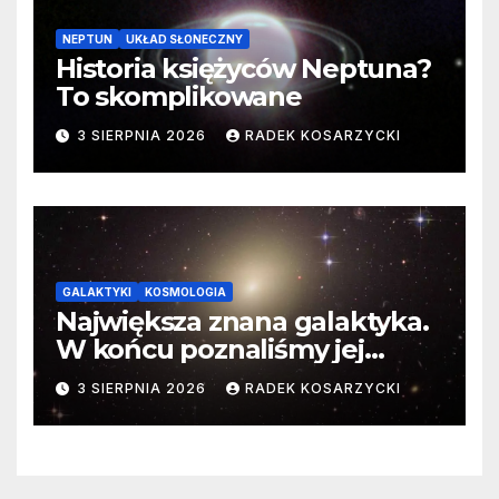
NEPTUN
UKŁAD SŁONECZNY
Historia księżyców Neptuna?
To skomplikowane
3 SIERPNIA 2026
RADEK KOSARZYCKI
GALAKTYKI
KOSMOLOGIA
Największa znana galaktyka.
W końcu poznaliśmy jej
faktyczne wymiary
3 SIERPNIA 2026
RADEK KOSARZYCKI