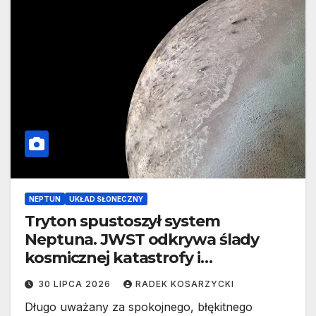
NEPTUN
UKŁAD SŁONECZNY
Tryton spustoszył system
Neptuna. JWST odkrywa ślady
kosmicznej katastrofy i
zaginionego lodu
30 LIPCA 2026
RADEK KOSARZYCKI
Długo uważany za spokojnego, błękitnego