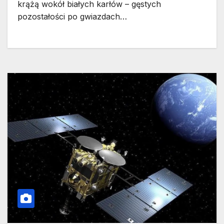
krążą wokół białych karłów – gęstych
pozostałości po gwiazdach…