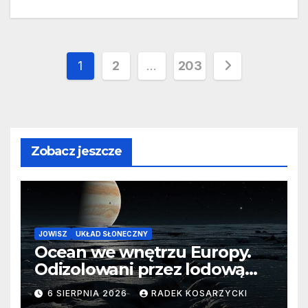
Stronicowanie
1
2
…
203
wpisów
Zobacz jeszcze
JOWISZ
UKŁAD SŁONECZNY
Ocean we wnętrzu Europy.
Odizolowani przez lodową
barierę
6 SIERPNIA 2026
RADEK KOSARZYCKI