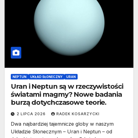
NEPTUN
UKŁAD SŁONECZNY
URAN
Uran i Neptun są w rzeczywistości
światami magmy? Nowe badania
burzą dotychczasowe teorie.
2 LIPCA 2026
RADEK KOSARZYCKI
Dwa najbardziej tajemnicze globy w naszym
Układzie Słonecznym – Uran i Neptun – od