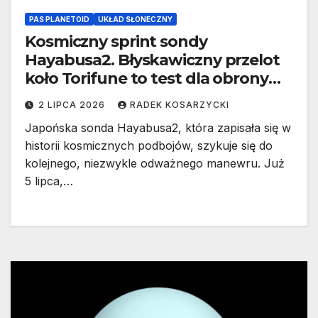
PAS PLANETOID
UKŁAD SŁONECZNY
Kosmiczny sprint sondy
Hayabusa2. Błyskawiczny przelot
koło Torifune to test dla obrony
planetarnej
2 LIPCA 2026
RADEK KOSARZYCKI
Japońska sonda Hayabusa2, która zapisała się w
historii kosmicznych podbojów, szykuje się do
kolejnego, niezwykle odważnego manewru. Już
5 lipca,…