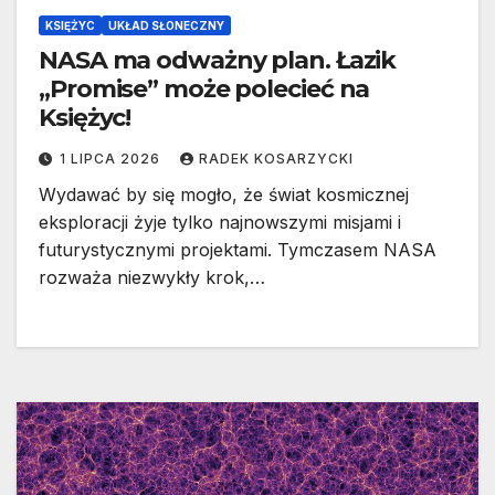
KSIĘŻYC
UKŁAD SŁONECZNY
NASA ma odważny plan. Łazik
„Promise” może polecieć na
Księżyc!
1 LIPCA 2026
RADEK KOSARZYCKI
Wydawać by się mogło, że świat kosmicznej
eksploracji żyje tylko najnowszymi misjami i
futurystycznymi projektami. Tymczasem NASA
rozważa niezwykły krok,…