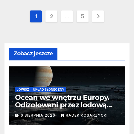
Stronicowanie
1
2
…
5
wpisów
Zobacz jeszcze
JOWISZ
UKŁAD SŁONECZNY
Ocean we wnętrzu Europy.
Odizolowani przez lodową
barierę
6 SIERPNIA 2026
RADEK KOSARZYCKI