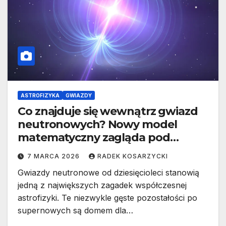
ASTROFIZYKA
GWIAZDY
Co znajduje się wewnątrz gwiazd
neutronowych? Nowy model
matematyczny zagląda pod
powierzchnię
7 MARCA 2026
RADEK KOSARZYCKI
Gwiazdy neutronowe od dziesięcioleci stanowią
jedną z największych zagadek współczesnej
astrofizyki. Te niezwykle gęste pozostałości po
supernowych są domem dla…