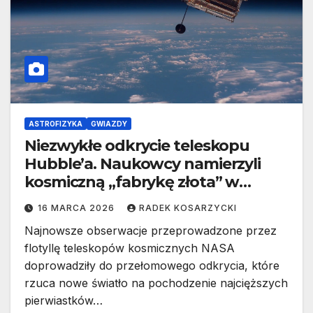
ASTROFIZYKA
GWIAZDY
Niezwykłe odkrycie teleskopu
Hubble’a. Naukowcy namierzyli
kosmiczną „fabrykę złota” w
miejscu, w którym nie powinno jej
16 MARCA 2026
RADEK KOSARZYCKI
być
Najnowsze obserwacje przeprowadzone przez
flotyllę teleskopów kosmicznych NASA
doprowadziły do przełomowego odkrycia, które
rzuca nowe światło na pochodzenie najcięższych
pierwiastków…