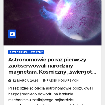
ASTROFIZYKA
GWIAZDY
Astronomowie po raz pierwszy
zaobserwowali narodziny
magnetara. Kosmiczny „świergot”
potwierdza teorię Einsteina
12 MARCA 2026
RADEK KOSARZYCKI
Przez dziesięciolecia astronomowie poszukiwali
bezpośredniego dowodu na istnienie
mechanizmu zasilającego najbardziej