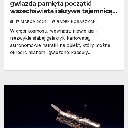
gwiazda pamięta początki
wszechświata i skrywa tajemnicę
pierwszej generacji słońc
17 MARCA 2026
RADEK KOSARZYCKI
W głębi kosmosu, wewnątrz niewielkiej i
niezwykle słabej galaktyki karłowatej,
astronomowie natrafili na obiekt, który można
określić mianem „gwiezdnej kapsuły…