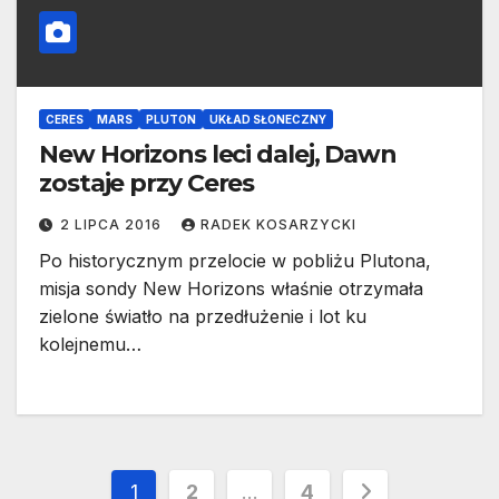
CERES
MARS
PLUTON
UKŁAD SŁONECZNY
New Horizons leci dalej, Dawn
zostaje przy Ceres
2 LIPCA 2016
RADEK KOSARZYCKI
Po historycznym przelocie w pobliżu Plutona,
misja sondy New Horizons właśnie otrzymała
zielone światło na przedłużenie i lot ku
kolejnemu…
Stronicowanie
1
2
…
4