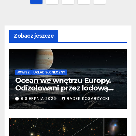
wpisów
Zobacz jeszcze
JOWISZ
UKŁAD SŁONECZNY
Ocean we wnętrzu Europy.
Odizolowani przez lodową
barierę
6 SIERPNIA 2026
RADEK KOSARZYCKI