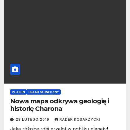
PLUTON
UKŁAD SŁONECZNY
Nowa mapa odkrywa geologię i
historię Charona
28 LUTEGO 2019
RADEK KOSARZYCKI
Jaką różnicę robi przelot w pobliżu planety!