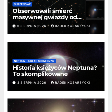
SUPERNOWE
Obserwowali śmierć
masywnej gwiazdy od
samego początku. Niezwykle
6 SIERPNIA 2026
RADEK KOSARZYCKI
cenne dane
NEPTUN
UKŁAD SŁONECZNY
Historia księżyców Neptuna?
To skomplikowane
3 SIERPNIA 2026
RADEK KOSARZYCKI