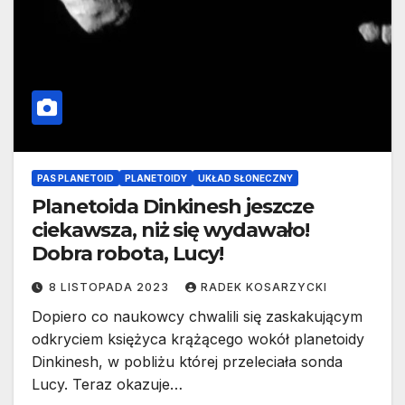
PAS PLANETOID
PLANETOIDY
UKŁAD SŁONECZNY
Planetoida Dinkinesh jeszcze
ciekawsza, niż się wydawało!
Dobra robota, Lucy!
8 LISTOPADA 2023
RADEK KOSARZYCKI
Dopiero co naukowcy chwalili się zaskakującym
odkryciem księżyca krążącego wokół planetoidy
Dinkinesh, w pobliżu której przeleciała sonda
Lucy. Teraz okazuje…