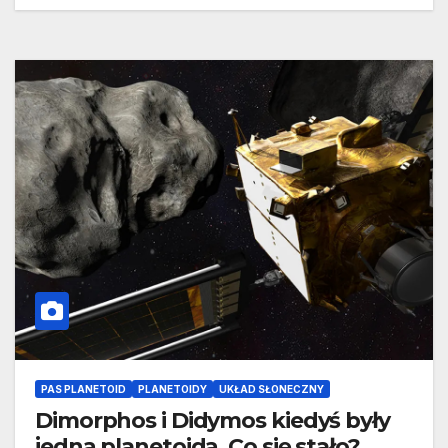
PAS PLANETOID
PLANETOIDY
UKŁAD SŁONECZNY
Dimorphos i Didymos kiedyś były
jedną planetoidą. Co się stało?