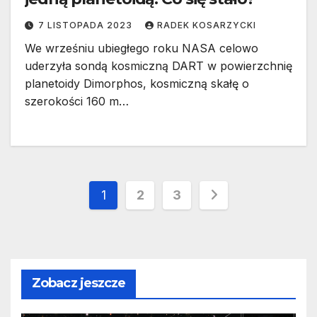
7 LISTOPADA 2023
RADEK KOSARZYCKI
We wrześniu ubiegłego roku NASA celowo
uderzyła sondą kosmiczną DART w powierzchnię
planetoidy Dimorphos, kosmiczną skałę o
szerokości 160 m…
Stronicowanie
1
2
3
wpisów
Zobacz jeszcze