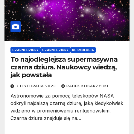
CZARNE DZIURY
CZARNE DZIURY
KOSMOLOGIA
To najodleglejsza supermasywna
czarna dziura. Naukowcy wiedzą,
jak powstała
7 LISTOPADA 2023
RADEK KOSARZYCKI
Astronomowie za pomocą teleskopów NASA
odkryli najdalszą czarną dziurę, jaką kiedykolwiek
widziano w promieniowaniu rentgenowskim.
Czarna dziura znajduje się na…