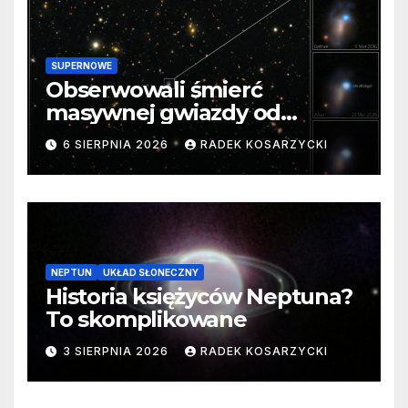
SUPERNOWE
Obserwowali śmierć
masywnej gwiazdy od
samego początku. Niezwykle
6 SIERPNIA 2026
RADEK KOSARZYCKI
cenne dane
NEPTUN
UKŁAD SŁONECZNY
Historia księżyców Neptuna?
To skomplikowane
3 SIERPNIA 2026
RADEK KOSARZYCKI