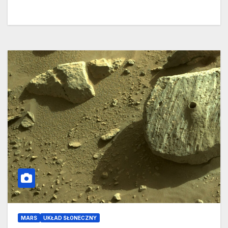
MARS
UKŁAD SŁONECZNY