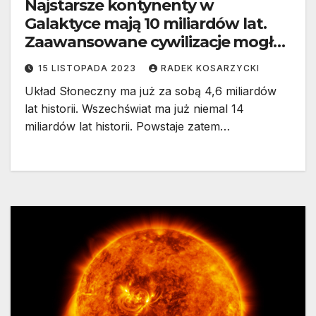
Najstarsze kontynenty w
Galaktyce mają 10 miliardów lat.
Zaawansowane cywilizacje mogły
istnieć, gdy Ziemi jeszcze nie było
15 LISTOPADA 2023
RADEK KOSARZYCKI
Układ Słoneczny ma już za sobą 4,6 miliardów
lat historii. Wszechświat ma już niemal 14
miliardów lat historii. Powstaje zatem…