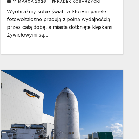
11 MARCA 2026
RADEK KOSARZYCKI
budzi emocje
Wyobraźmy sobie świat, w którym panele
fotowoltaiczne pracują z pełną wydajnością
przez całą dobę, a miasta dotknięte klęskami
żywiołowymi są…