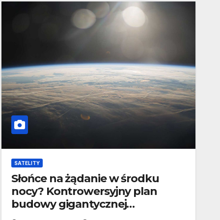
SATELITY
Słońce na żądanie w środku
nocy? Kontrowersyjny plan
budowy gigantycznej
konstelacji luster na orbicie