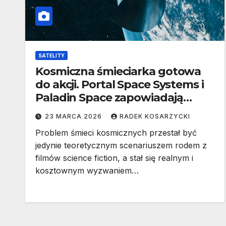
SATELITY
Kosmiczna śmieciarka gotowa
do akcji. Portal Space Systems i
Paladin Space zapowiadają
rewolucję w usuwaniu odpadów
23 MARCA 2026
RADEK KOSARZYCKI
z orbity
Problem śmieci kosmicznych przestał być
jedynie teoretycznym scenariuszem rodem z
filmów science fiction, a stał się realnym i
kosztownym wyzwaniem…