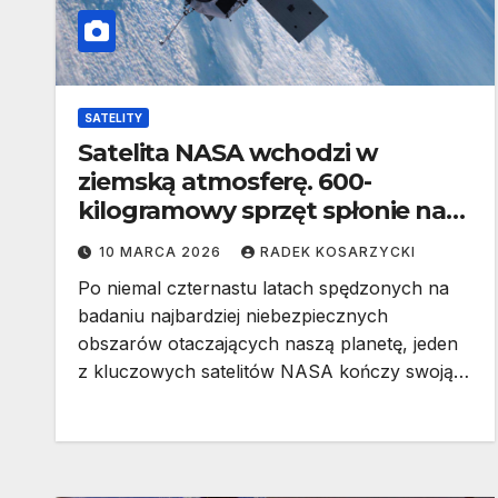
SATELITY
Satelita NASA wchodzi w
ziemską atmosferę. 600-
kilogramowy sprzęt spłonie nad
naszymi głowami
10 MARCA 2026
RADEK KOSARZYCKI
Po niemal czternastu latach spędzonych na
badaniu najbardziej niebezpiecznych
obszarów otaczających naszą planetę, jeden
z kluczowych satelitów NASA kończy swoją…