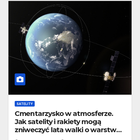
SATELITY
Cmentarzysko w atmosferze.
Jak satelity i rakiety mogą
zniweczyć lata walki o warstwę
ozonową