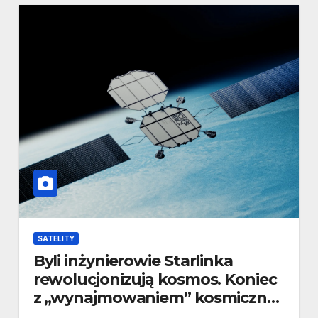
SATELITY
Byli inżynierowie Starlinka
rewolucjonizują kosmos. Koniec
z „wynajmowaniem” kosmicznej
infrastruktury?