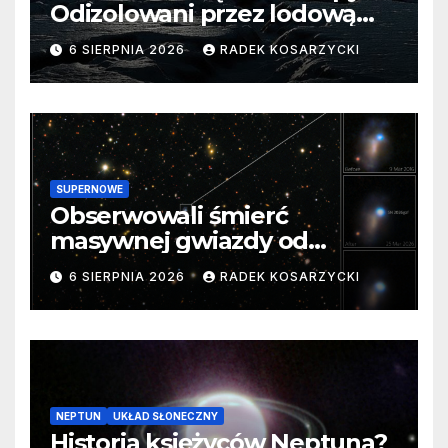
Odizolowani przez lodową
barierę
6 SIERPNIA 2026
RADEK KOSARZYCKI
SUPERNOWE
Obserwowali śmierć
masywnej gwiazdy od
samego początku. Niezwykle
6 SIERPNIA 2026
RADEK KOSARZYCKI
cenne dane
NEPTUN
UKŁAD SŁONECZNY
Historia księżyców Neptuna?