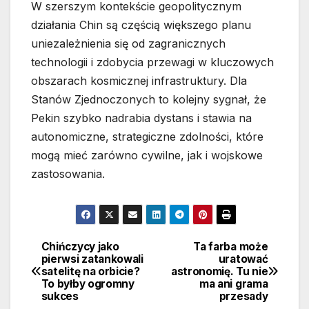
W szerszym kontekście geopolitycznym
działania Chin są częścią większego planu
uniezależnienia się od zagranicznych
technologii i zdobycia przewagi w kluczowych
obszarach kosmicznej infrastruktury. Dla
Stanów Zjednoczonych to kolejny sygnał, że
Pekin szybko nadrabia dystans i stawia na
autonomiczne, strategiczne zdolności, które
mogą mieć zarówno cywilne, jak i wojskowe
zastosowania.
Chińczycy jako
Ta farba może
Nawigacja
pierwsi zatankowali
uratować
satelitę na orbicie?
astronomię. Tu nie
wpisu
To byłby ogromny
ma ani grama
sukces
przesady