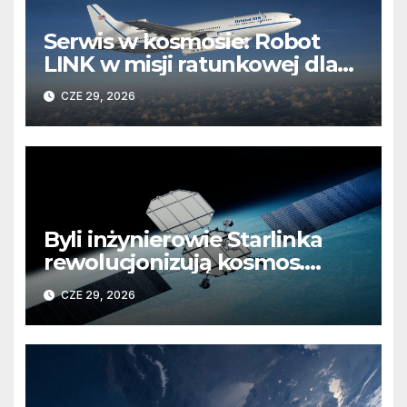
Serwis w kosmosie: Robot
LINK w misji ratunkowej dla
obserwatorium Swift
CZE 29, 2026
Byli inżynierowie Starlinka
rewolucjonizują kosmos.
Koniec z „wynajmowaniem”
CZE 29, 2026
kosmicznej infrastruktury?