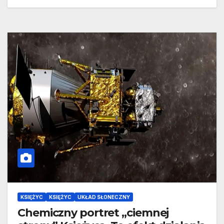
KSIĘŻYC
KSIĘŻYC
UKŁAD SŁONECZNY
Chemiczny portret „ciemnej