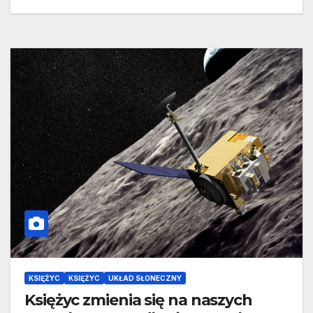
KSIĘŻYC
KSIĘŻYC
UKŁAD SŁONECZNY
Księżyc zmienia się na naszych