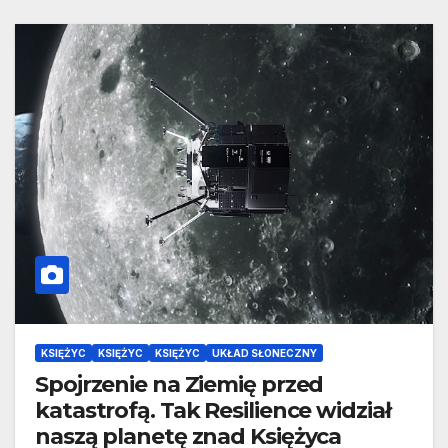
KSIĘŻYC
KSIĘŻYC
KSIĘŻYC
UKŁAD SŁONECZNY
Spojrzenie na Ziemię przed
katastrofą. Tak Resilience widział
naszą planetę znad Księżyca