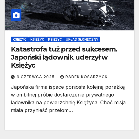
KSIĘŻYC
KSIĘŻYC
KSIĘŻYC
UKŁAD SŁONECZNY
Katastrofa tuż przed sukcesem.
Japoński lądownik uderzył w
Księżyc
9 CZERWCA 2025
RADEK KOSARZYCKI
Japońska firma ispace poniosła kolejną porażkę
w ambitnej próbie dostarczenia prywatnego
lądownika na powierzchnię Księżyca. Choć misja
miała przynieść przełom…