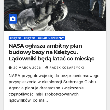
KSIĘŻYC
KSIĘŻYC
UKŁAD SŁONECZNY
NASA ogłasza ambitny plan
budowy bazy na Księżycu.
Lądowniki będą latać co miesiąc
20 MARCA 2026
RADEK KOSARZYCKI
NASA przygotowuje się do bezprecedensowego
przyspieszenia w eksploracji Srebrnego Globu.
Agencja planuje drastyczne zwiększenie
częstotliwości misji zrobotyzowanych
lądowników, co ma…