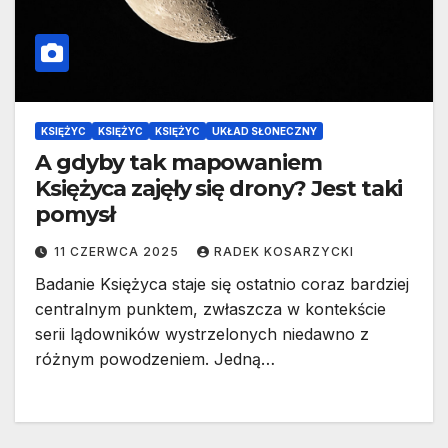
KSIĘŻYC
KSIĘŻYC
KSIĘŻYC
UKŁAD SŁONECZNY
A gdyby tak mapowaniem
Księżyca zajęły się drony? Jest taki
pomysł
11 CZERWCA 2025
RADEK KOSARZYCKI
Badanie Księżyca staje się ostatnio coraz bardziej
centralnym punktem, zwłaszcza w kontekście
serii lądowników wystrzelonych niedawno z
różnym powodzeniem. Jedną…