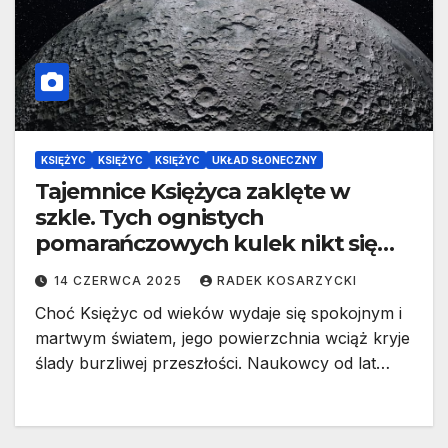
KSIĘŻYC
KSIĘŻYC
KSIĘŻYC
UKŁAD SŁONECZNY
Tajemnice Księżyca zaklęte w
szkle. Tych ognistych
pomarańczowych kulek nikt się
nie spodziewał
14 CZERWCA 2025
RADEK KOSARZYCKI
Choć Księżyc od wieków wydaje się spokojnym i
martwym światem, jego powierzchnia wciąż kryje
ślady burzliwej przeszłości. Naukowcy od lat…