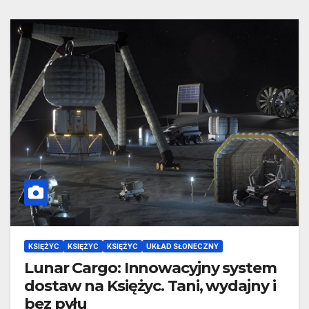
KSIĘŻYC
KSIĘŻYC
KSIĘŻYC
UKŁAD SŁONECZNY
Lunar Cargo: Innowacyjny system
dostaw na Księżyc. Tani, wydajny i
bez pyłu