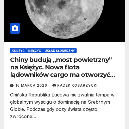
KSIĘŻYC
KSIĘŻYC
UKŁAD SŁONECZNY
Chiny budują „most powietrzny”
na Księżyc. Nowa flota
lądowników cargo ma otworzyć
drogę do stałej bazy
16 MARCA 2026
RADEK KOSARZYCKI
Chińska Republika Ludowa nie zwalnia tempa w
globalnym wyścigu o dominację na Srebrnym
Globie. Podczas gdy oczy świata często
zwrócone…