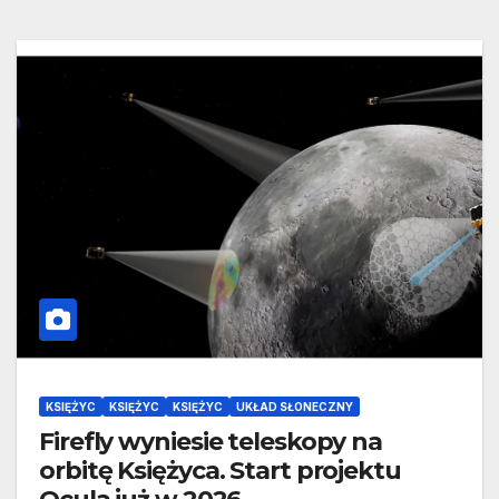
KSIĘŻYC
KSIĘŻYC
KSIĘŻYC
UKŁAD SŁONECZNY
Firefly wyniesie teleskopy na
orbitę Księżyca. Start projektu