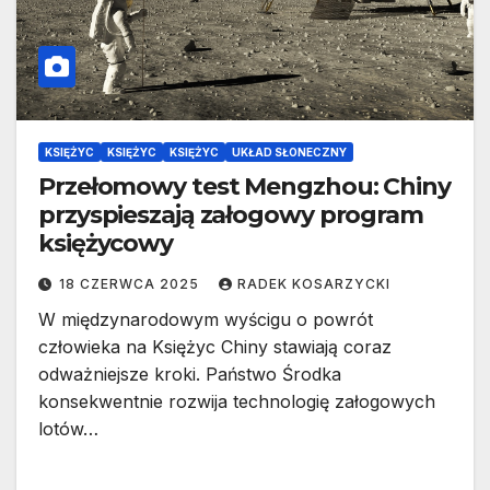
KSIĘŻYC
KSIĘŻYC
KSIĘŻYC
UKŁAD SŁONECZNY
Przełomowy test Mengzhou: Chiny
przyspieszają załogowy program
księżycowy
18 CZERWCA 2025
RADEK KOSARZYCKI
W międzynarodowym wyścigu o powrót
człowieka na Księżyc Chiny stawiają coraz
odważniejsze kroki. Państwo Środka
konsekwentnie rozwija technologię załogowych
lotów…