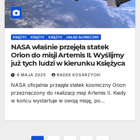
KSIĘŻYC
KSIĘŻYC
KSIĘŻYC
UKŁAD SŁONECZNY
NASA właśnie przejęła statek
Orion do misji Artemis II. Wyślijmy
już tych ludzi w kierunku Księżyca
6 MAJA 2025
RADEK KOSARZYCKI
NASA oficjalnie przejęła statek kosmiczny Orion
przeznaczony do realizacji misji Artemis II. Kiedy
w końcu wystartuje w swoją misję, po…