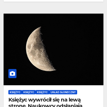
KSIĘŻYC
KSIĘŻYC
KSIĘŻYC
UKŁAD SŁONECZNY
Księżyc wywrócił się na lewą
stronę. Naukowcy odsłaniają