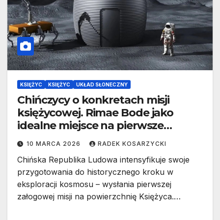
KSIĘŻYC
KSIĘŻYC
UKŁAD SŁONECZNY
Chińczycy o konkretach misji
księżycowej. Rimae Bode jako
idealne miejsce na pierwsze
lądowanie człowieka
10 MARCA 2026
RADEK KOSARZYCKI
Chińska Republika Ludowa intensyfikuje swoje
przygotowania do historycznego kroku w
eksploracji kosmosu – wysłania pierwszej
załogowej misji na powierzchnię Księżyca.…