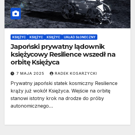
KSIĘŻYC
KSIĘŻYC
KSIĘŻYC
UKŁAD SŁONECZNY
Japoński prywatny lądownik
księżycowy Resilience wszedł na
orbitę Księżyca
7 MAJA 2025
RADEK KOSARZYCKI
Prywatny japoński statek kosmiczny Resilience
krąży już wokół Księżyca. Wejście na orbitę
stanowi istotny krok na drodze do próby
autonomicznego…