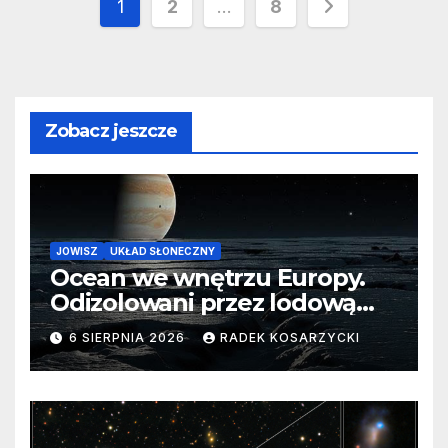
Stronicowanie
1
2
…
8
wpisów
Zobacz jeszcze
JOWISZ
UKŁAD SŁONECZNY
Ocean we wnętrzu Europy.
Odizolowani przez lodową
barierę
6 SIERPNIA 2026
RADEK KOSARZYCKI