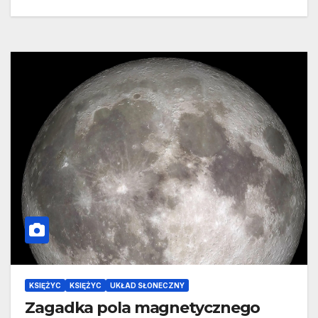
KSIĘŻYC
KSIĘŻYC
UKŁAD SŁONECZNY
Zagadka pola magnetycznego