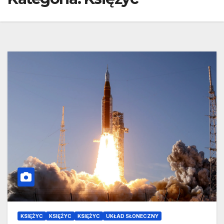
KSIĘŻYC
KSIĘŻYC
KSIĘŻYC
UKŁAD SŁONECZNY