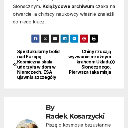
Słonecznym.
Księżycowe archiwum
czeka na
otwarcie, a chińscy naukowcy właśnie znaleźli
do niego klucz.
Spektakularny bolid
Chiny rzucają
Nawigacja
nad Europą.
wyzwanie mroźnym
Kosmiczna skała
krańcom Układu
wpisu
uderzyła w dom w
Słonecznego.
Niemczech. ESA
Pierwsza taka misja
ujawnia szczegóły
By
Radek Kosarzycki
Piszę o kosmosie bezustannie