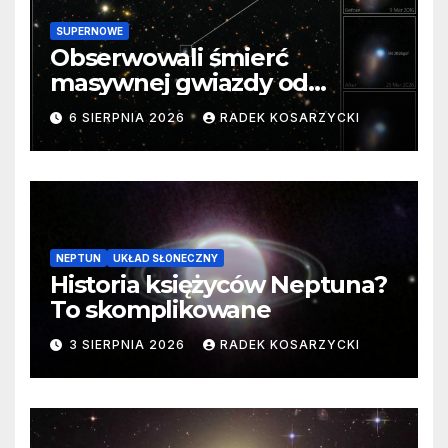
SUPERNOWE
Obserwowali śmierć
masywnej gwiazdy od
samego początku. Niezwykle
6 SIERPNIA 2026
RADEK KOSARZYCKI
cenne dane
NEPTUN
UKŁAD SŁONECZNY
Historia księżyców Neptuna?
To skomplikowane
3 SIERPNIA 2026
RADEK KOSARZYCKI