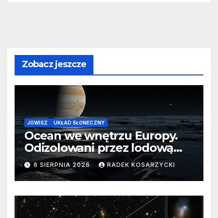
Zobacz jeszcze
JOWISZ
UKŁAD SŁONECZNY
Ocean we wnętrzu Europy.
Odizolowani przez lodową
barierę
6 SIERPNIA 2026
RADEK KOSARZYCKI