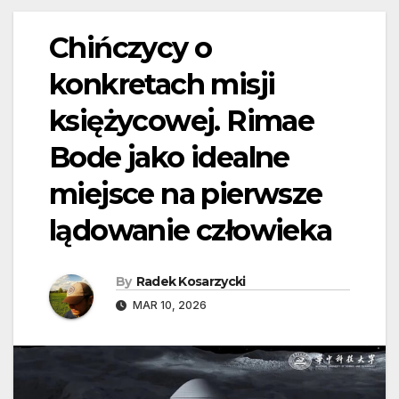
Chińczycy o
konkretach misji
księżycowej. Rimae
Bode jako idealne
miejsce na pierwsze
lądowanie człowieka
By
Radek Kosarzycki
MAR 10, 2026