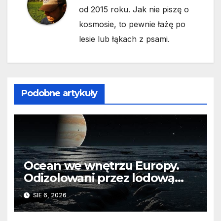
od 2015 roku. Jak nie piszę o
kosmosie, to pewnie łażę po
lesie lub łąkach z psami.
Podobne artykuły
Ocean we wnętrzu Europy.
Odizolowani przez lodową
barierę
SIE 6, 2026