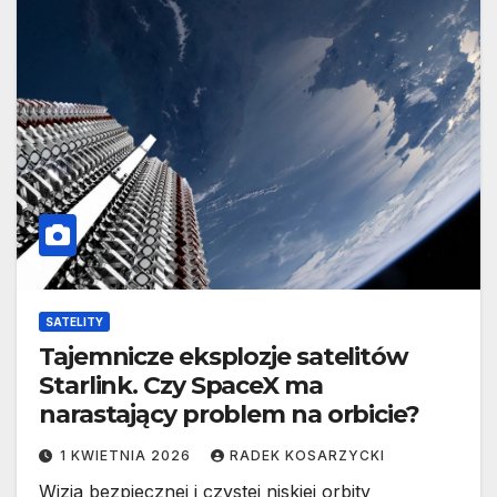
SATELITY
Tajemnicze eksplozje satelitów
Starlink. Czy SpaceX ma
narastający problem na orbicie?
1 KWIETNIA 2026
RADEK KOSARZYCKI
Wizja bezpiecznej i czystej niskiej orbity