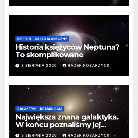
cenne dane
NEPTUN
UKŁAD SŁONECZNY
Historia księżyców Neptuna?
To skomplikowane
3 SIERPNIA 2026
RADEK KOSARZYCKI
GALAKTYKI
KOSMOLOGIA
Największa znana galaktyka.
W końcu poznaliśmy jej
faktyczne wymiary
3 SIERPNIA 2026
RADEK KOSARZYCKI