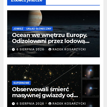
Zobacz jeszcze
JOWISZ
UKŁAD SŁONECZNY
Ocean we wnętrzu Europy.
Odizolowani przez lodową
barierę
6 SIERPNIA 2026
RADEK KOSARZYCKI
SUPERNOWE
Obserwowali śmierć
masywnej gwiazdy od
samego początku. Niezwykle
6 SIERPNIA 2026
RADEK KOSARZYCKI