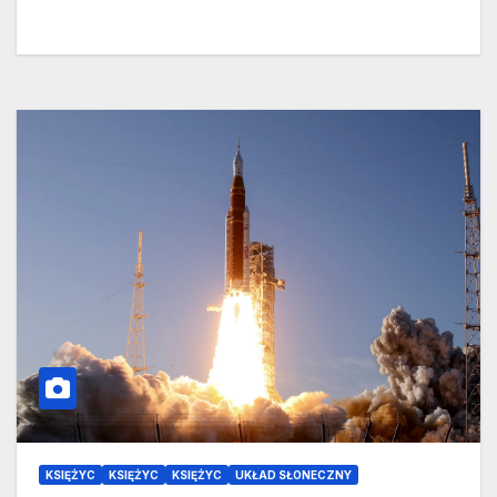
KSIĘŻYC
KSIĘŻYC
KSIĘŻYC
UKŁAD SŁONECZNY