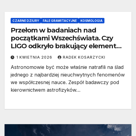
CZARNE DZIURY
FALE GRAWITACYJNE
KOSMOLOGIA
Przełom w badaniach nad
początkami Wszechświata. Czy
LIGO odkryło brakujący element
ciemnej materii?
1 KWIETNIA 2026
RADEK KOSARZYCKI
Astronomowie być może właśnie natrafili na ślad
jednego z najbardziej nieuchwytnych fenomenów
we współczesnej nauce. Zespół badawczy pod
kierownictwem astrofizyków…