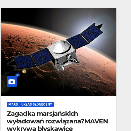
MARS
UKŁAD SŁONECZNY
Zagadka marsjańskich
wyładowań rozwiązana?MAVEN
wykrywa błyskawice