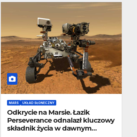
MARS
UKŁAD SŁONECZNY
Odkrycie na Marsie. Łazik
Perseverance odnalazł kluczowy
składnik życia w dawnym
korycie rzeki