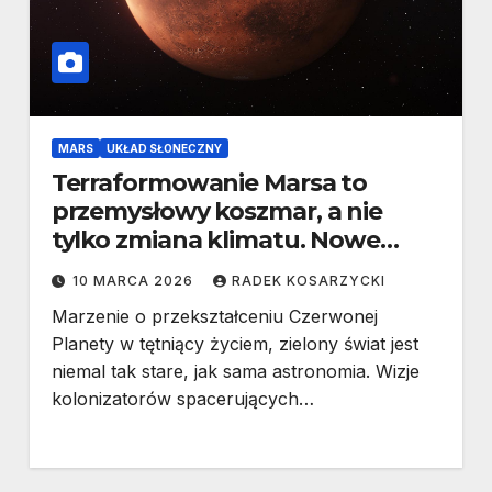
MARS
UKŁAD SŁONECZNY
Terraformowanie Marsa to
przemysłowy koszmar, a nie
tylko zmiana klimatu. Nowe
wyliczenia NASA
10 MARCA 2026
RADEK KOSARZYCKI
Marzenie o przekształceniu Czerwonej
Planety w tętniący życiem, zielony świat jest
niemal tak stare, jak sama astronomia. Wizje
kolonizatorów spacerujących…