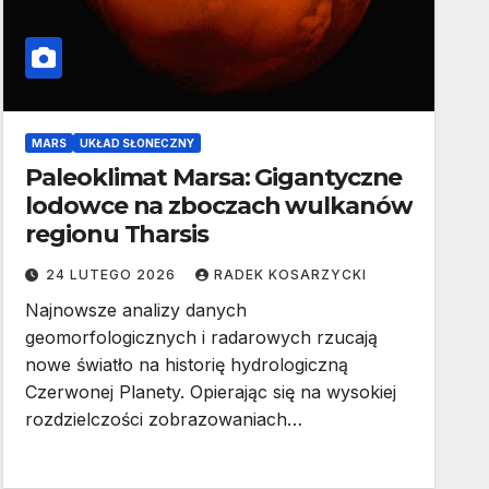
MARS
UKŁAD SŁONECZNY
Paleoklimat Marsa: Gigantyczne
lodowce na zboczach wulkanów
regionu Tharsis
24 LUTEGO 2026
RADEK KOSARZYCKI
Najnowsze analizy danych
geomorfologicznych i radarowych rzucają
nowe światło na historię hydrologiczną
Czerwonej Planety. Opierając się na wysokiej
rozdzielczości zobrazowaniach…