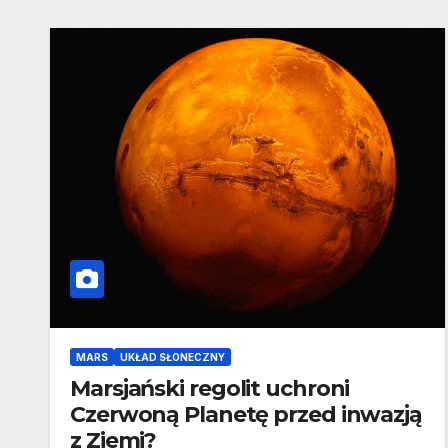
MARS
UKŁAD SŁONECZNY
Marsjański regolit uchroni
Czerwoną Planetę przed inwazją
z Ziemi?