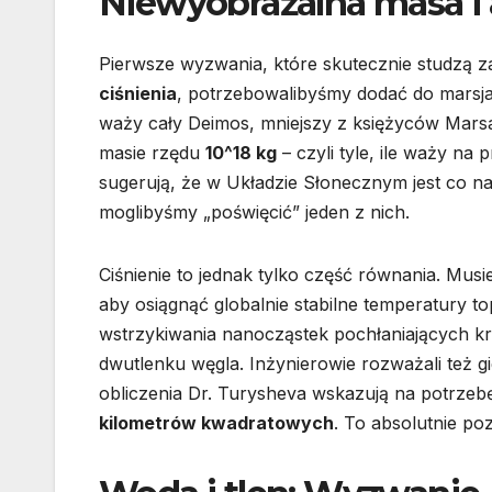
Niewyobrażalna masa i 
Pierwsze wyzwania, które skutecznie studzą z
ciśnienia
, potrzebowalibyśmy dodać do marsja
waży cały Deimos, mniejszy z księżyców Marsa
masie rzędu
10^18 kg
– czyli tyle, ile waży na
sugerują, że w Układzie Słonecznym jest co najm
moglibyśmy „poświęcić” jeden z nich.
Ciśnienie to jednak tylko część równania. Mus
aby osiągnąć globalnie stabilne temperatury t
wstrzykiwania nanocząstek pochłaniających kró
dwutlenku węgla. Inżynierowie rozważali też gi
obliczenia Dr. Turysheva wskazują na potrzeb
kilometrów kwadratowych
. To absolutnie p