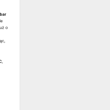
ibar
le
już o
ąc,
C
,