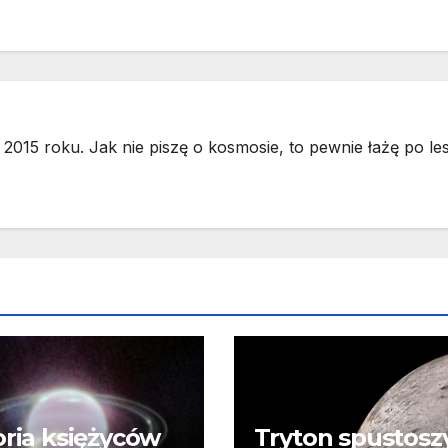
2015 roku. Jak nie piszę o kosmosie, to pewnie łażę po les
oria księżyców
Tryton spustosz