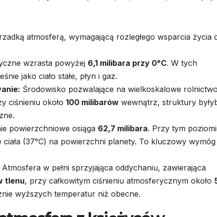
rzadką atmosferą, wymagającą rozległego wsparcia życia d
ryczne wzrasta powyżej
6,1 milibara przy 0°C
. W tych
ie jako ciało stałe, płyn i gaz.
anie:
Środowisko pozwalające na wielkoskalowe rolnictw
y ciśnieniu około
100 milibarów
wewnątrz, struktury były
zne.
nie powierzchniowe osiąga
62,7 milibara
. Przy tym poziom
 ciała (37°C) na powierzchni planety. To kluczowy wymóg 
Atmosfera w pełni sprzyjająca oddychaniu, zawierająca
w tlenu
, przy całkowitym ciśnieniu atmosferycznym około
nie wyższych temperatur niż obecne.