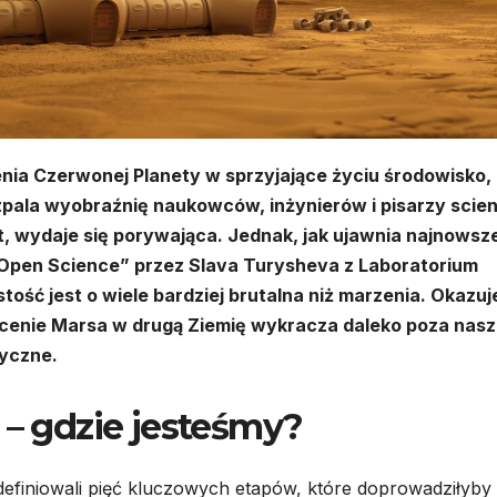
nia Czerwonej Planety w sprzyjające życiu środowisko,
zpala wyobraźnię naukowców, inżynierów i pisarzy scie
at, wydaje się porywająca. Jednak, jak ujawnia najnowsz
Open Science” przez Slava Turysheva z Laboratorium
ć jest o wiele bardziej brutalna niż marzenia. Okazuje
łcenie Marsa w drugą Ziemię wykracza daleko poza nas
tyczne.
 – gdzie jesteśmy?
efiniowali pięć kluczowych etapów, które doprowadziłyby