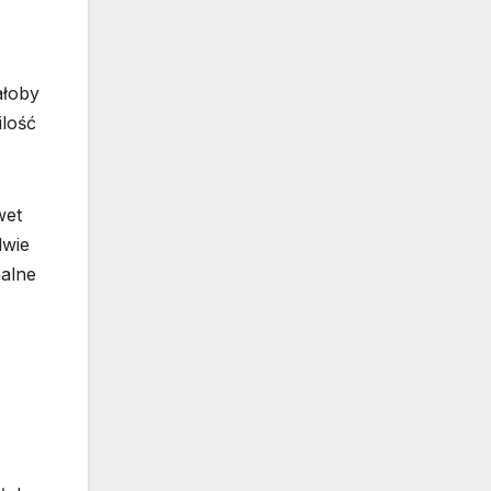
ałoby
ilość
wet
dwie
malne