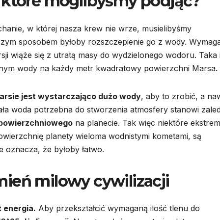
, które moglibyśmy podjąć?
anie, w której nasza krew nie wrze, musielibyśmy
tszym sposobem byłoby rozszczepienie go z wody. Wymag
ji wiąże się z utratą masy do wydzielonego wodoru. Taka 
nym wody na każdy metr kwadratowy powierzchni Marsa.
arsie jest wystarczająco dużo wody
, aby to zrobić, a na
cała woda potrzebna do stworzenia atmosfery stanowi zale
 powierzchniowego
na planecie. Tak więc niektóre ekstre
powierzchnię planety wieloma wodnistymi kometami, są
e oznacza, że byłoby łatwo.
ień milowy cywilizacji
 energia.
Aby przekształcić wymaganą ilość tlenu do