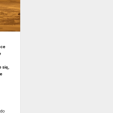
nce
e
 się,
ze
 do