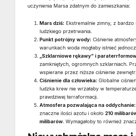
uczynienia Marsa zdatnym do zamieszkania:
Mars dziś:
Ekstremalnie zimny, z bardzo 
ludzkiego przetrwania.
Punkt potrójny wody:
Ciśnienie atmosfe
warunkach woda mogłaby istnieć jednocześn
„Szklarniowe rękawy” i paraterrformow
zamkniętych, ogromnych szklarniach. Prz
wspierane przez niższe ciśnienie zewnętr
Ciśnienie dla człowieka:
Globalne ciśnie
ludzka krew nie wrzałaby w temperaturze
prawdziwej terraformacji.
Atmosfera pozwalająca na oddychanie:
znaczne ilości azotu i około
210 milibaró
milibarów
. Wymagałoby to również znacz