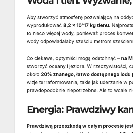
Woda i tlen: Wyzwanie
Aby stworzyć atmosferę pozwalającą na oddych
wyprodukować
8,2 x 10^17 kg tlenu
. Najpros
to nieco więcej wody, ponieważ proces konwers
wody odpowiadałaby sześciu metrom sześcien
Co ciekawe, optymiści mogą odetchnąć –
na M
stworzyć oceany i jeziora. W rzeczywistości, 
około
20% znanego, łatwo dostępnego lodu
wizje terraformowania, takie jak uderzanie w 
prawdopodobnie niepotrzebne. Ale to wcale ni
Energia: Prawdziwy kam
Prawdziwą przeszkodą w całym procesie jest