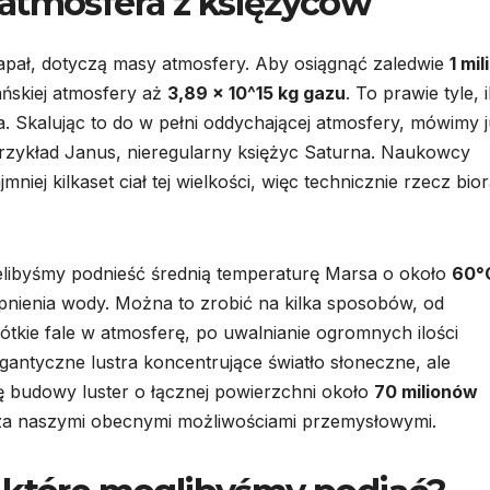
atmosfera z księżyców
apał, dotyczą masy atmosfery. Aby osiągnąć zaledwie
1 mil
ńskiej atmosfery aż
3,89 x 10^15 kg gazu
. To prawie tyle, i
. Skalując to do w pełni oddychającej atmosfery, mówimy 
 przykład Janus, nieregularny księżyc Saturna. Naukowcy
niej kilkaset ciał tej wielkości, więc technicznie rzecz bior
ielibyśmy podnieść średnią temperaturę Marsa o około
60°
opnienia wody. Można to zrobić na kilka sposobów, od
tkie fale w atmosferę, po uwalnianie ogromnych ilości
gantyczne lustra koncentrujące światło słoneczne, ale
ę budowy luster o łącznej powierzchni około
70 milionów
oza naszymi obecnymi możliwościami przemysłowymi.