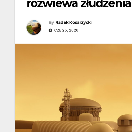
rozwiewa złudzenia
By
Radek Kosarzycki
CZE 25, 2026