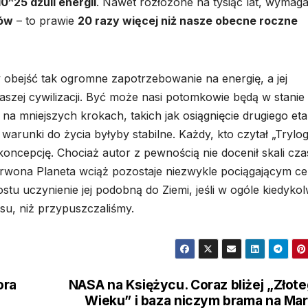
10^25 dżuli energii
. Nawet rozłożone na tysiąc lat, wymag
ów
– to prawie
20 razy więcej niż nasze obecne roczne
y obejść tak ogromne zapotrzebowanie na energię, a jej
szej cywilizacji. Być może nasi potomkowie będą w stanie
a mniejszych krokach, takich jak osiągnięcie drugiego eta
arunki do życia byłyby stabilne. Każdy, kto czytał „Trylog
oncepcję. Chociaż autor z pewnością nie docenił skali cza
 Czerwona Planeta wciąż pozostaje niezwykle pociągającym c
tu uczynienie jej podobną do Ziemi, jeśli w ogóle kiedykol
asu, niż przypuszczaliśmy.
ora
NASA na Księżycu. Coraz bliżej „Złot
Wieku” i baza niczym brama na Ma