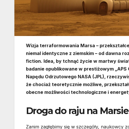
Wizja terraformowania Marsa – przekształce
niemal identyczne z ziemskim – od dawna ro
fiction. Idea, by tchnąć życie w martwy świ
badanie opublikowane w prestiżowym „APS 
Napędu Odrzutowego NASA (JPL), rzeczywistoś
że chociaż teoretycznie możliwe, przekszta
obecne możliwości technologiczne i energe
Droga do raju na Marsie
Zanim zagłębimy się w szczegóły, naukowcy zd