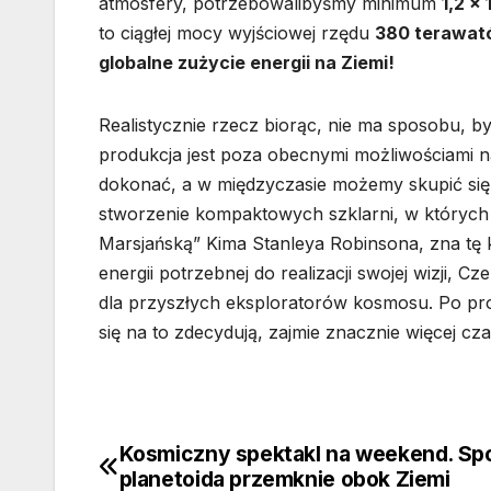
atmosfery, potrzebowalibyśmy minimum
1,2 x 
to ciągłej mocy wyjściowej rzędu
380 terawat
globalne zużycie energii na Ziemi!
Realistycznie rzecz biorąc, nie ma sposobu, b
produkcja jest poza obecnymi możliwościami na
dokonać, a w międzyczasie możemy skupić się n
stworzenie kompaktowych szklarni, w których w
Marsjańską” Kima Stanleya Robinsona, zna tę k
energii potrzebnej do realizacji swojej wizji,
dla przyszłych eksploratorów kosmosu. Po pros
się na to zdecydują, zajmie znacznie więcej cz
Kosmiczny spektakl na weekend. Sp
Nawigacja
planetoida przemknie obok Ziemi