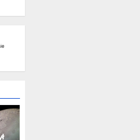
ie
ył