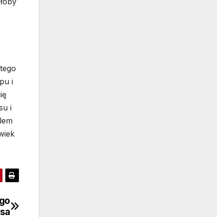
ałoby
 tego
pu i
ię
su i
elem
wiek
ego
rsa