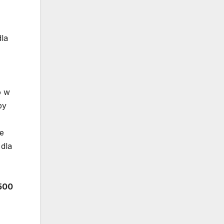
la
o w
by
ie
dla
500