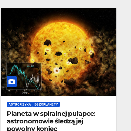
ASTROFIZYKA
EGZOPLANETY
Planeta w spiralnej pułapce:
astronomowie śledzą jej
powolny koniec