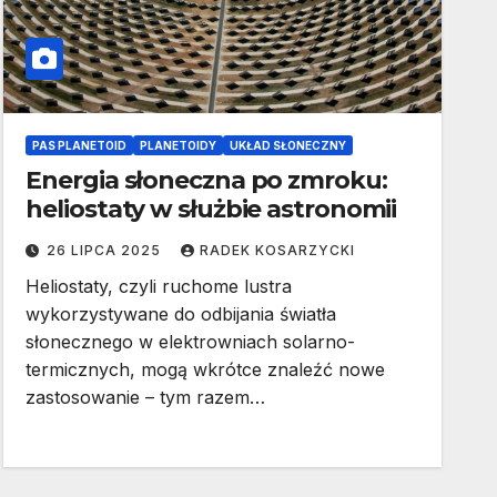
PAS PLANETOID
PLANETOIDY
UKŁAD SŁONECZNY
Energia słoneczna po zmroku:
heliostaty w służbie astronomii
26 LIPCA 2025
RADEK KOSARZYCKI
Heliostaty, czyli ruchome lustra
wykorzystywane do odbijania światła
słonecznego w elektrowniach solarno-
termicznych, mogą wkrótce znaleźć nowe
zastosowanie – tym razem…