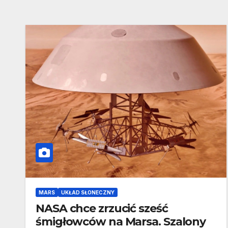
MARS
UKŁAD SŁONECZNY
NASA chce zrzucić sześć
śmigłowców na Marsa. Szalony