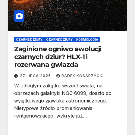
CZARNE DZIURY
CZARNE DZIURY
KOSMOLOGIA
Zaginione ogniwo ewolucji
czarnych dziur? HLX-1 i
rozerwana gwiazda
27 LIPCA 2025
RADEK KOSARZYCKI
W odległym zakątku wszechświata, na
obrzeżach galaktyki NGC 6099, doszło do
wyjątkowego zjawiska astronomicznego.
Nietypowe źródło promieniowania
rentgenowskiego, wykryte już…