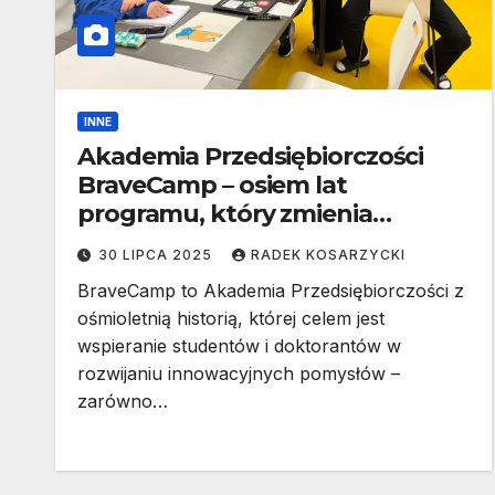
INNE
Akademia Przedsiębiorczości
BraveCamp – osiem lat
programu, który zmienia
marzenia w realne projekty
30 LIPCA 2025
RADEK KOSARZYCKI
BraveCamp to Akademia Przedsiębiorczości z
ośmioletnią historią, której celem jest
wspieranie studentów i doktorantów w
rozwijaniu innowacyjnych pomysłów –
zarówno…