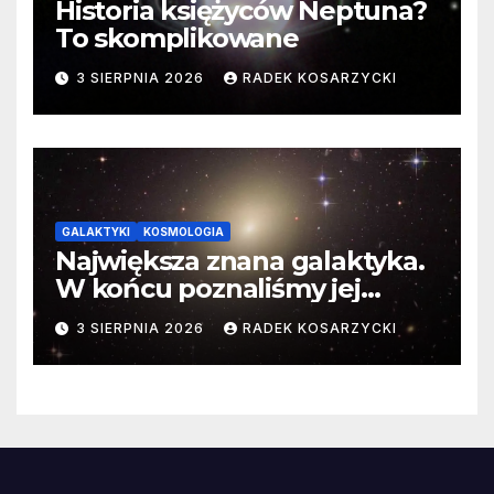
Historia księżyców Neptuna?
To skomplikowane
3 SIERPNIA 2026
RADEK KOSARZYCKI
GALAKTYKI
KOSMOLOGIA
Największa znana galaktyka.
W końcu poznaliśmy jej
faktyczne wymiary
3 SIERPNIA 2026
RADEK KOSARZYCKI