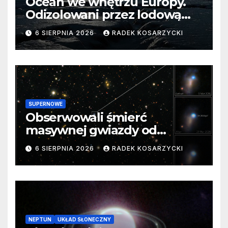
Ocean we wnętrzu Europy.
Odizolowani przez lodową
barierę
6 SIERPNIA 2026
RADEK KOSARZYCKI
SUPERNOWE
Obserwowali śmierć
masywnej gwiazdy od
samego początku. Niezwykle
6 SIERPNIA 2026
RADEK KOSARZYCKI
cenne dane
NEPTUN
UKŁAD SŁONECZNY