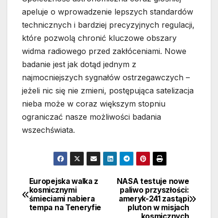
apeluje o wprowadzenie lepszych standardów
technicznych i bardziej precyzyjnych regulacji,
które pozwolą chronić kluczowe obszary
widma radiowego przed zakłóceniami. Nowe
badanie jest jak dotąd jednym z
najmocniejszych sygnałów ostrzegawczych –
jeżeli nic się nie zmieni, postępująca satelizacja
nieba może w coraz większym stopniu
ograniczać nasze możliwości badania
wszechświata.
Europejska walka z
NASA testuje nowe
Nawigacja
kosmicznymi
paliwo przyszłości:
śmieciami nabiera
ameryk-241 zastąpi
wpisu
tempa na Teneryfie
pluton w misjach
kosmicznych