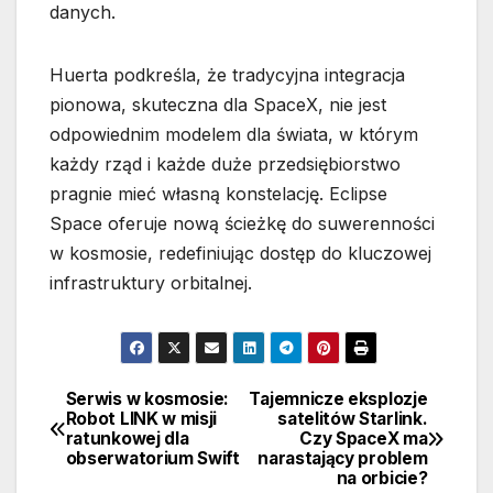
danych.
Huerta podkreśla, że tradycyjna integracja
pionowa, skuteczna dla SpaceX, nie jest
odpowiednim modelem dla świata, w którym
każdy rząd i każde duże przedsiębiorstwo
pragnie mieć własną konstelację. Eclipse
Space oferuje nową ścieżkę do suwerenności
w kosmosie, redefiniując dostęp do kluczowej
infrastruktury orbitalnej.
Serwis w kosmosie:
Tajemnicze eksplozje
Nawigacja
Robot LINK w misji
satelitów Starlink.
ratunkowej dla
Czy SpaceX ma
wpisu
obserwatorium Swift
narastający problem
na orbicie?