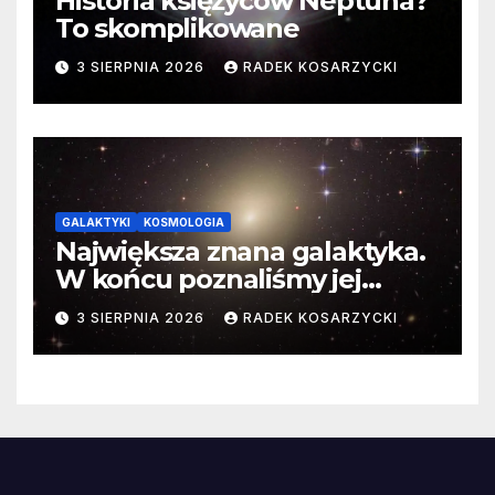
Historia księżyców Neptuna?
To skomplikowane
3 SIERPNIA 2026
RADEK KOSARZYCKI
GALAKTYKI
KOSMOLOGIA
Największa znana galaktyka.
W końcu poznaliśmy jej
faktyczne wymiary
3 SIERPNIA 2026
RADEK KOSARZYCKI