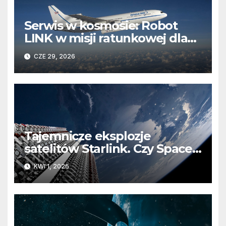
Serwis w kosmosie: Robot
LINK w misji ratunkowej dla
obserwatorium Swift
CZE 29, 2026
Tajemnicze eksplozje
satelitów Starlink. Czy SpaceX
ma narastający problem na
KWI 1, 2026
orbicie?