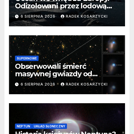
Odizolowani przez lodową
barierę
6 SIERPNIA 2026
RADEK KOSARZYCKI
SUPERNOWE
Obserwowali śmierć
masywnej gwiazdy od
samego początku. Niezwykle
6 SIERPNIA 2026
RADEK KOSARZYCKI
cenne dane
NEPTUN
UKŁAD SŁONECZNY