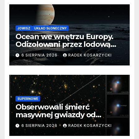
JOWISZ
UKŁAD SŁONECZNY
Ocean we wnętrzu Europy.
Odizolowani przez lodową
barierę
6 SIERPNIA 2026
RADEK KOSARZYCKI
SUPERNOWE
Obserwowali śmierć
masywnej gwiazdy od
samego początku. Niezwykle
6 SIERPNIA 2026
RADEK KOSARZYCKI
cenne dane