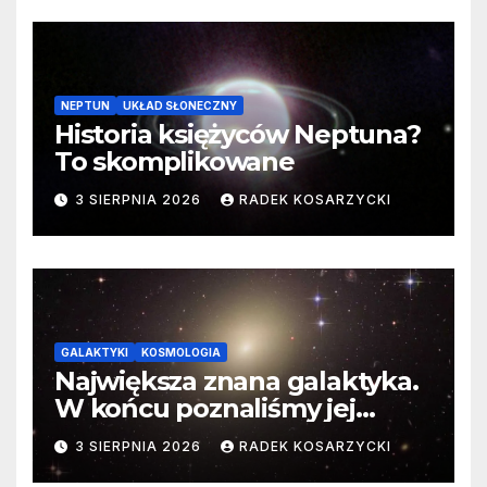
NEPTUN
UKŁAD SŁONECZNY
Historia księżyców Neptuna?
To skomplikowane
3 SIERPNIA 2026
RADEK KOSARZYCKI
GALAKTYKI
KOSMOLOGIA
Największa znana galaktyka.
W końcu poznaliśmy jej
faktyczne wymiary
3 SIERPNIA 2026
RADEK KOSARZYCKI