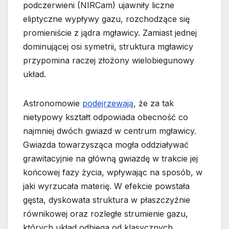
podczerwieni (NIRCam) ujawniły liczne
eliptyczne wypływy gazu, rozchodzące się
promieniście z jądra mgławicy. Zamiast jednej
dominującej osi symetrii, struktura mgławicy
przypomina raczej złożony wielobiegunowy
układ.
Astronomowie
podejrzewają
, że za tak
nietypowy kształt odpowiada obecność co
najmniej dwóch gwiazd w centrum mgławicy.
Gwiazda towarzysząca mogła oddziaływać
grawitacyjnie na główną gwiazdę w trakcie jej
końcowej fazy życia, wpływając na sposób, w
jaki wyrzucała materię. W efekcie powstała
gęsta, dyskowata struktura w płaszczyźnie
równikowej oraz rozległe strumienie gazu,
których układ odbiega od klasycznych