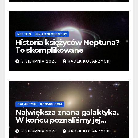
NEPTUN
UKŁAD SŁONECZNY
Historia księżyców Neptuna?
To skomplikowane
3 SIERPNIA 2026
RADEK KOSARZYCKI
GALAKTYKI
KOSMOLOGIA
Największa znana galaktyka.
W końcu poznaliśmy jej
faktyczne wymiary
3 SIERPNIA 2026
RADEK KOSARZYCKI