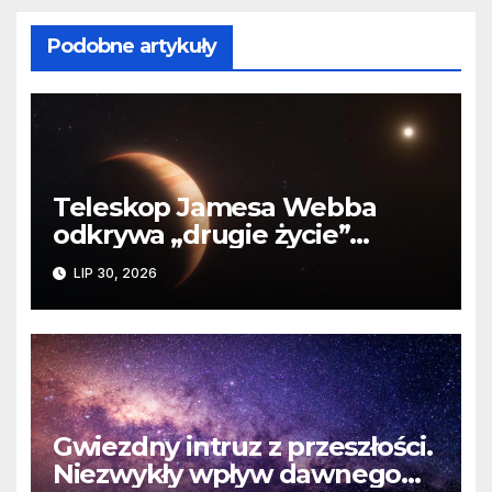
Podobne artykuły
Teleskop Jamesa Webba
odkrywa „drugie życie”
planety krążącej wokół
LIP 30, 2026
martwej gwiazdy
Gwiezdny intruz z przeszłości.
Niezwykły wpływ dawnego