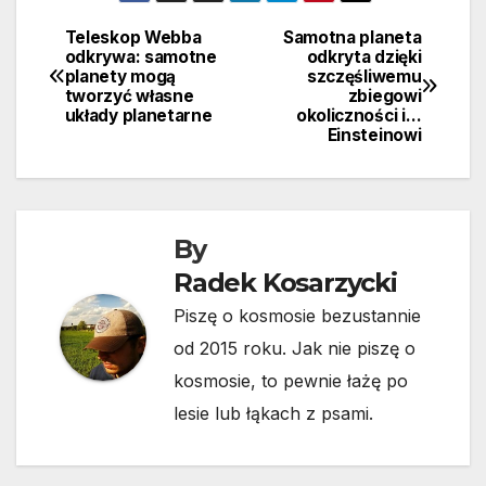
Teleskop Webba
Samotna planeta
Nawigacja
odkrywa: samotne
odkryta dzięki
planety mogą
szczęśliwemu
wpisu
tworzyć własne
zbiegowi
układy planetarne
okoliczności i…
Einsteinowi
By
Radek Kosarzycki
Piszę o kosmosie bezustannie
od 2015 roku. Jak nie piszę o
kosmosie, to pewnie łażę po
lesie lub łąkach z psami.