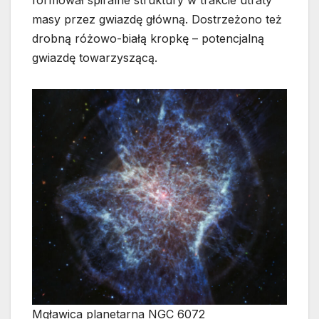
masy przez gwiazdę główną. Dostrzeżono też
drobną różowo-białą kropkę – potencjalną
gwiazdę towarzyszącą.
Mgławica planetarna NGC 6072