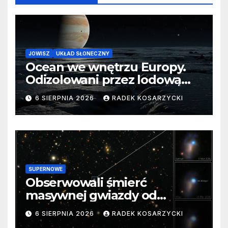
JOWISZ
UKŁAD SŁONECZNY
Ocean we wnętrzu Europy.
Odizolowani przez lodową
barierę
6 SIERPNIA 2026
RADEK KOSARZYCKI
SUPERNOWE
Obserwowali śmierć
masywnej gwiazdy od
samego początku. Niezwykle
6 SIERPNIA 2026
RADEK KOSARZYCKI
cenne dane