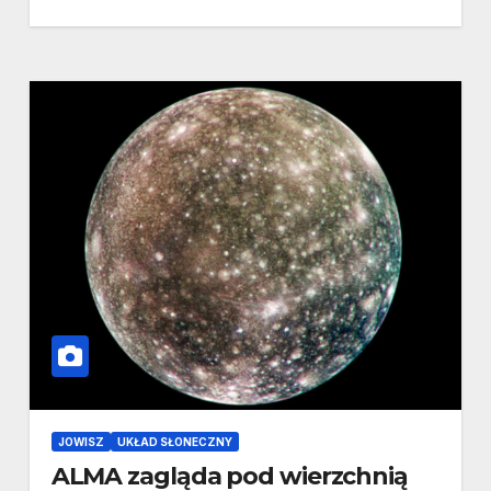
JOWISZ
UKŁAD SŁONECZNY
ALMA zagląda pod wierzchnią