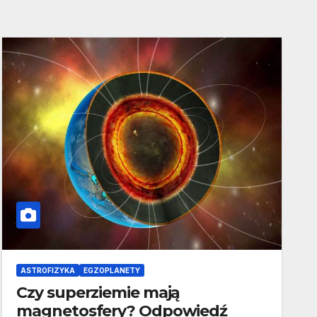
ASTROFIZYKA
EGZOPLANETY
Czy superziemie mają
magnetosfery? Odpowiedź