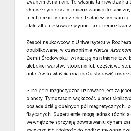
zwanym dynamem. To właśnie ta niewidzialna t
słonecznym oraz promieniowaniem kosmicznym
mechanizm ten może nie działać w ten sam spo
stałe albo całkowicie płynne, co uniemożliwi
Zespół naukowców z Uniwersytetu w Rochester
opublikowanej w czasopiśmie
Nature Astrono
Ziemi i Środowisku, wskazują na istnienie tz
głębokiej warstwy stopionej lub częściowo stop
autorów to właśnie ona może stanowić nieocz
Silne pole magnetyczne uznawane jest za jed
planety. Tymczasem większość planet skalisty
posiada dziś globalnych pól magnetycznych, p
fizycznych. Superziemie mogą jednak różnić s
wewnętrzne sprzyjają powstawaniu dynam zaró
zwiększa ich zdolność do podtrzymywania życi