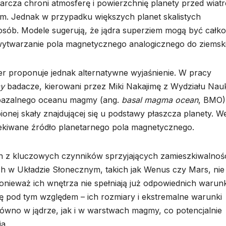
arcza chroni atmosferę i powierzchnię planety przed wiat
. Jednak w przypadku większych planet skalistych
sób. Modele sugerują, że jądra superziem mogą być całko
a wytwarzanie pola magnetycznego analogicznego do ziemsk
 proponuje jednak alternatywne wyjaśnienie. W pracy
my
badacze, kierowani przez Miki Nakajimę z Wydziału Nau
w. bazalnego oceanu magmy (ang.
basal magma ocean
, BMO)
ionej skały znajdującej się u podstawy płaszcza planety. W
ekiwane źródło planetarnego pola magnetycznego.
en z kluczowych czynników sprzyjających zamieszkiwalnoś
ch w Układzie Słonecznym, takich jak Wenus czy Mars, nie
onieważ ich wnętrza nie spełniają już odpowiednich waru
ię pod tym względem – ich rozmiary i ekstremalne warunki
wno w jądrze, jak i w warstwach magmy, co potencjalnie
a.