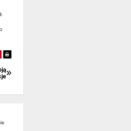
ą.
o
oją
cje
ie