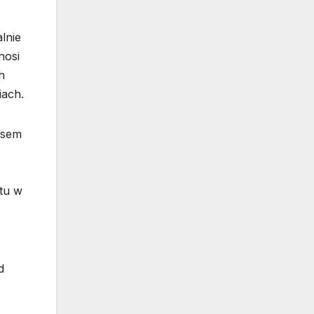
lnie
nosi
h
iach.
asem
tu w
d