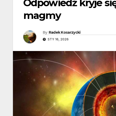
Odpowiedź kryje si
magmy
By
Radek Kosarzycki
STY 16, 2026