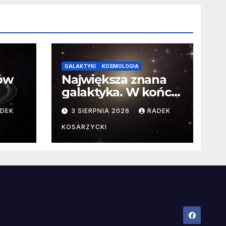
GALAKTYKI
KOSMOLOGIA
ców
Największa znana
galaktyka. W końcu
poznaliśmy jej
DEK
3 SIERPNIA 2026
RADEK
faktyczne wymiary
KOSARZYCKI