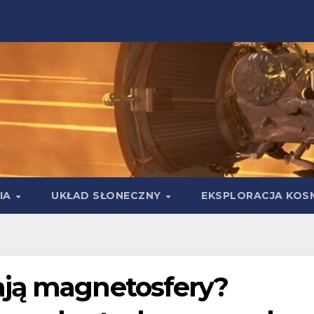
IA
UKŁAD SŁONECZNY
EKSPLORACJA KOS
ają magnetosfery?