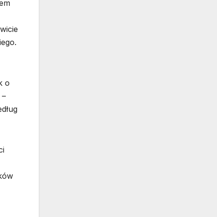
rem
wicie
iego.
k o
 –
edług
ci
nków