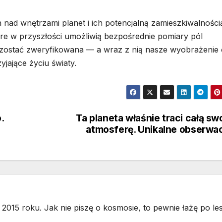
 nad wnętrzami planet i ich potencjalną zamieszkiwalności
re w przyszłości umożliwią bezpośrednie pomiary pól
zostać zweryfikowana — a wraz z nią nasze wyobrażenie 
jające życiu światy.
.
Ta planeta właśnie traci całą sw
atmosferę. Unikalne obserwa
2015 roku. Jak nie piszę o kosmosie, to pewnie łażę po les