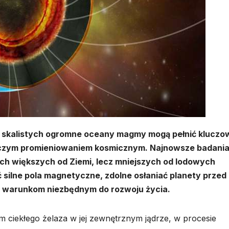
t skalistych ogromne oceany magmy mogą pełnić kluczo
ójczym promieniowaniem kosmicznym. Najnowsze badani
ach większych od Ziemi, lecz mniejszych od lodowych
silne pola magnetyczne, zdolne osłaniać planety przed
ć warunkom niezbędnym do rozwoju życia.
m ciekłego żelaza w jej zewnętrznym jądrze, w procesie