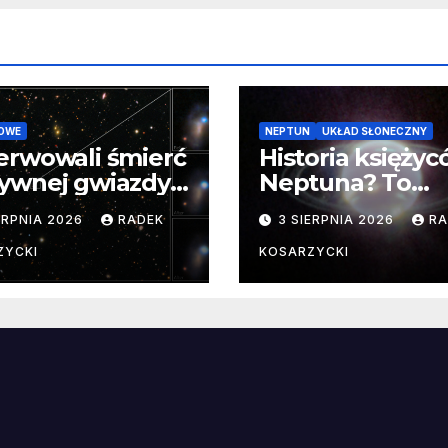
OWE
NEPTUN
UKŁAD SŁONECZNY
erwowali śmierć
Historia księży
ywnej gwiazdy
Neptuna? To
samego
skomplikowane
ERPNIA 2026
RADEK
3 SIERPNIA 2026
RA
ątku.
zwykle cenne
ZYCKI
KOSARZYCKI
e