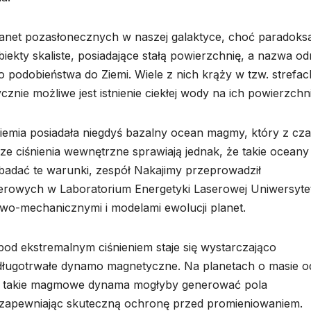
lanet pozasłonecznych w naszej galaktyce, choć paradoksa
iekty skaliste, posiadające stałą powierzchnię, a nazwa od
do podobieństwa do Ziemi. Wiele z nich krąży w tzw. strefac
znie możliwe jest istnienie ciekłej wody na ich powierzchn
emia posiadała niegdyś bazalny ocean magmy, który z cz
e ciśnienia wewnętrzne sprawiają jednak, że takie oceany
zbadać te warunki, zespół Nakajimy przeprowadził
erowych w Laboratorium Energetyki Laserowej Uniwersyte
owo-mechanicznymi i modelami ewolucji planet.
pod ekstremalnym ciśnieniem staje się wystarczająco
długotrwałe dynamo magnetyczne. Na planetach o masie o
emi takie magmowe dynama mogłyby generować pola
e, zapewniając skuteczną ochronę przed promieniowaniem.