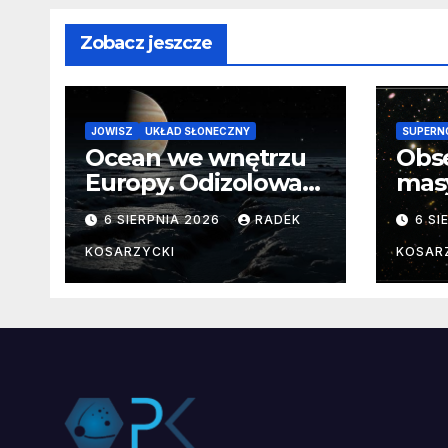
Zobacz jeszcze
JOWISZ
UKŁAD SŁONECZNY
SUPERN
Ocean we wnętrzu
Obs
Europy. Odizolowani
mas
przez lodową
od 
6 SIERPNIA 2026
RADEK
6 SI
barierę
pocz
Nie
KOSARZYCKI
KOSAR
dan