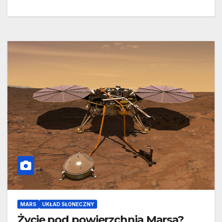
MARS
UKŁAD SŁONECZNY
Życie pod powierzchnią Marsa?