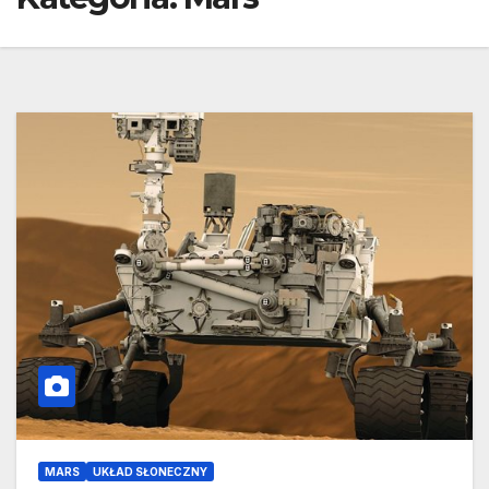
MARS
UKŁAD SŁONECZNY