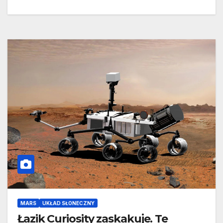
MARS
UKŁAD SŁONECZNY
Łazik Curiosity zaskakuje. Te