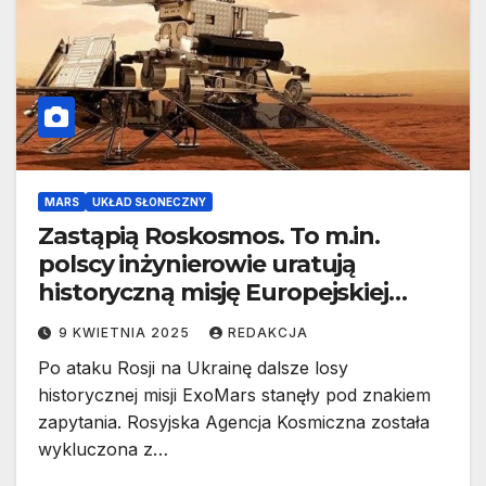
MARS
UKŁAD SŁONECZNY
Zastąpią Roskosmos. To m.in.
polscy inżynierowie uratują
historyczną misję Europejskiej
Agencji Kosmicznej na Marsa
9 KWIETNIA 2025
REDAKCJA
Po ataku Rosji na Ukrainę dalsze losy
historycznej misji ExoMars stanęły pod znakiem
zapytania. Rosyjska Agencja Kosmiczna została
wykluczona z…