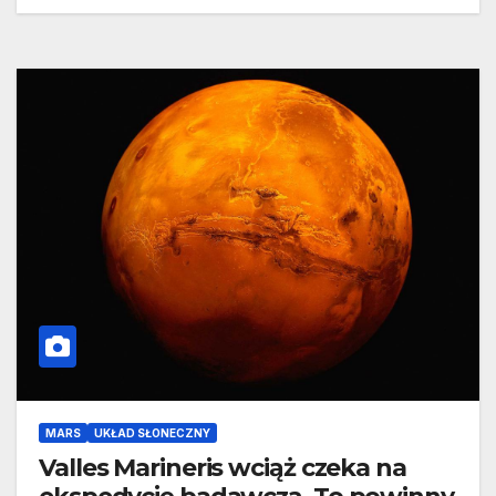
MARS
UKŁAD SŁONECZNY
Valles Marineris wciąż czeka na