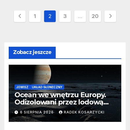
Stronicowanie
1
2
3
…
20
wpisów
Zobacz jeszcze
JOWISZ
UKŁAD SŁONECZNY
Ocean we wnętrzu Europy.
Odizolowani przez lodową
barierę
6 SIERPNIA 2026
RADEK KOSARZYCKI