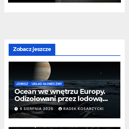
Zobacz jeszcze
JOWISZ
UKŁAD SŁONECZNY
Ocean we wnętrzu Europy.
Odizolowani przez lodową
barierę
6 SIERPNIA 2026
RADEK KOSARZYCKI