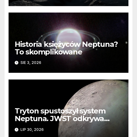
Historia księżyców Neptuna?
To skomplikowane
SIE 3, 2026
Tryton spustoszył system
Neptuna. JWST odkrywa
ślady kosmicznej katastrofy i
LIP 30, 2026
zaginionego lodu