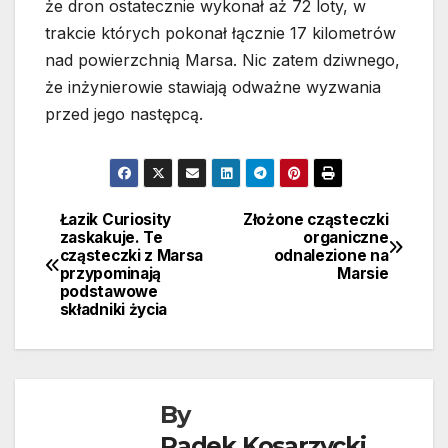
że dron ostatecznie wykonał aż 72 loty, w
trakcie których pokonał łącznie 17 kilometrów
nad powierzchnią Marsa. Nic zatem dziwnego,
że inżynierowie stawiają odważne wyzwania
przed jego następcą.
Łazik Curiosity
Złożone cząsteczki
Nawigacja
zaskakuje. Te
organiczne
cząsteczki z Marsa
odnalezione na
wpisu
przypominają
Marsie
podstawowe
składniki życia
By
Radek Kosarzycki