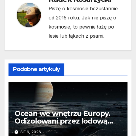
Piszę o kosmosie bezustannie
od 2015 roku. Jak nie piszę o
kosmosie, to pewnie łażę po
lesie lub łąkach z psami.
Podobne artykuły
Ocean we wnętrzu Europy.
Odizolowani przez lodową
barierę
SIE 6, 2026