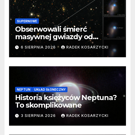
SUPERNOWE
Obserwowali śmierć
masywnej gwiazdy od
samego początku. Niezwykle
6 SIERPNIA 2026
RADEK KOSARZYCKI
cenne dane
NEPTUN
UKŁAD SŁONECZNY
Historia księżyców Neptuna?
To skomplikowane
3 SIERPNIA 2026
RADEK KOSARZYCKI