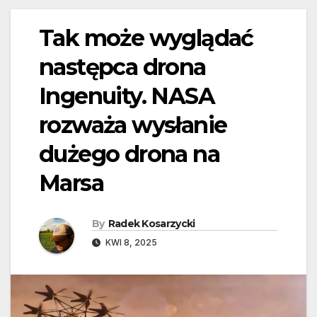
Tak może wyglądać
następca drona
Ingenuity. NASA
rozważa wysłanie
dużego drona na
Marsa
By
Radek Kosarzycki
KWI 8, 2025