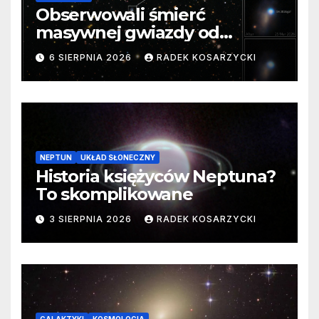
Obserwowali śmierć
masywnej gwiazdy od
samego początku. Niezwykle
6 SIERPNIA 2026
RADEK KOSARZYCKI
cenne dane
NEPTUN
UKŁAD SŁONECZNY
Historia księżyców Neptuna?
To skomplikowane
3 SIERPNIA 2026
RADEK KOSARZYCKI
GALAKTYKI
KOSMOLOGIA