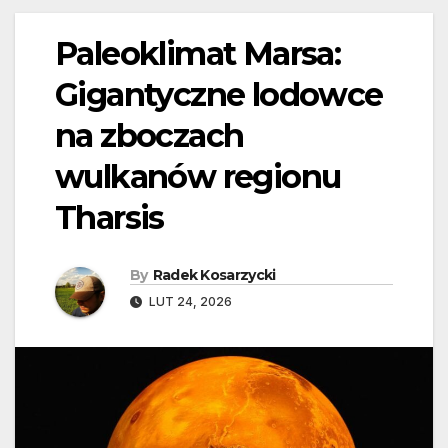
Paleoklimat Marsa:
Gigantyczne lodowce
na zboczach
wulkanów regionu
Tharsis
By
Radek Kosarzycki
LUT 24, 2026