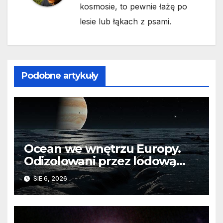
kosmosie, to pewnie łażę po
lesie lub łąkach z psami.
Podobne artykuły
Ocean we wnętrzu Europy.
Odizolowani przez lodową
barierę
SIE 6, 2026