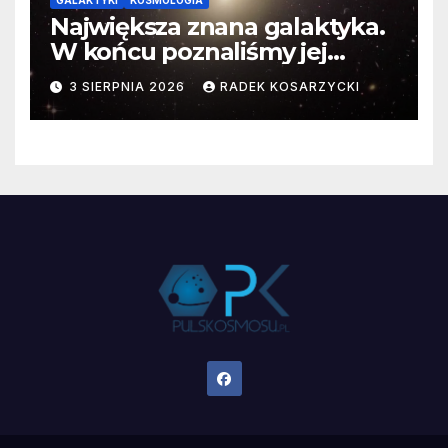
Największa znana galaktyka.
W końcu poznaliśmy jej
faktyczne wymiary
3 SIERPNIA 2026
RADEK KOSARZYCKI