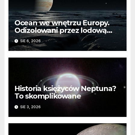
Ocean we wnętrzu Europy.
Odizolowani przez lodową
barierę
SIE 6, 2026
Historia księżyców Neptuna?
To skomplikowane
SIE 3, 2026