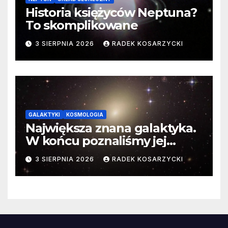
Historia księżyców Neptuna?
To skomplikowane
3 SIERPNIA 2026
RADEK KOSARZYCKI
GALAKTYKI
KOSMOLOGIA
Największa znana galaktyka.
W końcu poznaliśmy jej
faktyczne wymiary
3 SIERPNIA 2026
RADEK KOSARZYCKI