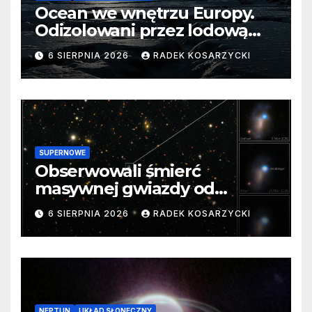
Ocean we wnętrzu Europy.
Odizolowani przez lodową
barierę
6 SIERPNIA 2026
RADEK KOSARZYCKI
SUPERNOWE
Obserwowali śmierć
masywnej gwiazdy od
samego początku. Niezwykle
6 SIERPNIA 2026
RADEK KOSARZYCKI
cenne dane
NEPTUN
UKŁAD SŁONECZNY