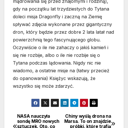
mądrowania się przed znajomymi i rodziną),
gdy na początku lat trzydziestych do Tytana
doleci misja Dragonfly i zaczną na Ziemię
spływać zdjęcia wykonane przez gigantyczny
dron, który będzie przez dobre 2 lata latał nad
powierzchnią tego fascynującego globu.
Oczywiście o ile nie zahaczy o jakiś kamień i
się nie rozbije, albo o ile nie rozbije się o
Tytana podczas lądowania. Nigdy nic nie
wiadomo, a ostatnie misje na (łatwy przecież
do opanowania) Księżyc wskazują, że
wszystko się może zdarzyć.
NASA nauczyła
Chiny wyślą drona na
Nawigacja
sondę MRO nowych
Marsa. To on znajdzie
sztuczek. Oto, co
próbki, które trafią