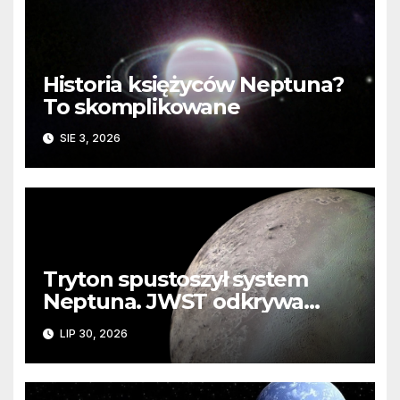
Historia księżyców Neptuna?
To skomplikowane
SIE 3, 2026
Tryton spustoszył system
Neptuna. JWST odkrywa
ślady kosmicznej katastrofy i
LIP 30, 2026
zaginionego lodu