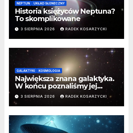
NEPTUN
UKŁAD SŁONECZNY
Historia księżyców Neptuna?
To skomplikowane
3 SIERPNIA 2026
RADEK KOSARZYCKI
GALAKTYKI
KOSMOLOGIA
Największa znana galaktyka.
W końcu poznaliśmy jej
faktyczne wymiary
3 SIERPNIA 2026
RADEK KOSARZYCKI