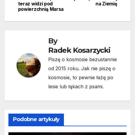
wpisu
teraz widzi pod
na Ziemię
powierzchnią Marsa
By
Radek Kosarzycki
Piszę o kosmosie bezustannie
od 2015 roku. Jak nie piszę o
kosmosie, to pewnie łażę po
lesie lub łąkach z psami.
Podobne artykuły