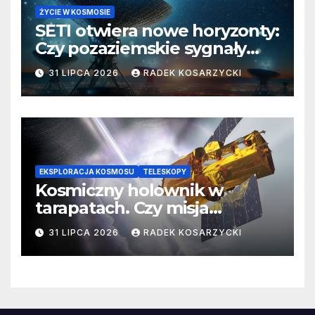
ŻYCIE W KOSMOSIE
SETI otwiera nowe horyzonty:
Czy pozaziemskie sygnały
czekają w nieoczekiwanych
31 LIPCA 2026
RADEK KOSARZYCKI
miejscach?
EKSPLORACJA KOSMOSU
TELESKOPY
Kosmiczny holownik w
tarapatach. Czy misja
ratowania Teleskopu Swift
31 LIPCA 2026
RADEK KOSARZYCKI
jest zagrożona?