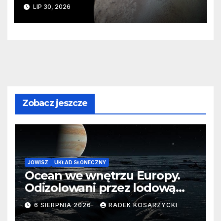
ślady kosmicznej katastrofy i
LIP 30, 2026
zaginionego lodu
Zobacz jeszcze
JOWISZ
UKŁAD SŁONECZNY
Ocean we wnętrzu Europy.
Odizolowani przez lodową
barierę
6 SIERPNIA 2026
RADEK KOSARZYCKI