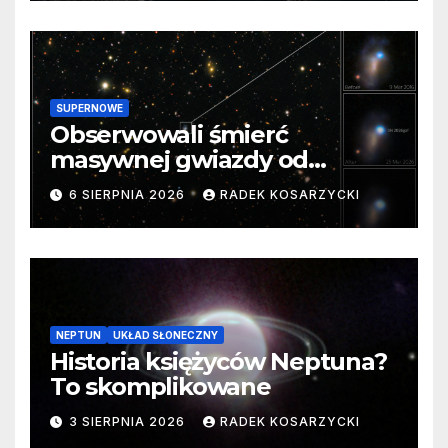
SUPERNOWE
Obserwowali śmierć
masywnej gwiazdy od
samego początku. Niezwykle
6 SIERPNIA 2026
RADEK KOSARZYCKI
cenne dane
NEPTUN
UKŁAD SŁONECZNY
Historia księżyców Neptuna?
To skomplikowane
3 SIERPNIA 2026
RADEK KOSARZYCKI