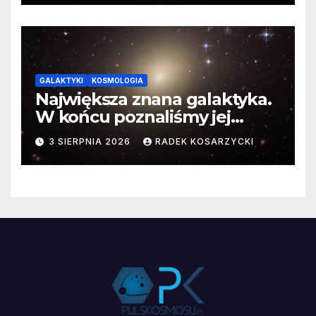
GALAKTYKI
KOSMOLOGIA
Największa znana galaktyka.
W końcu poznaliśmy jej
faktyczne wymiary
3 SIERPNIA 2026
RADEK KOSARZYCKI