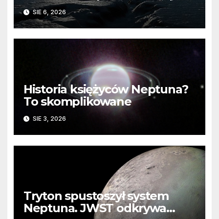
barierę
SIE 6, 2026
Historia księżyców Neptuna?
To skomplikowane
SIE 3, 2026
Tryton spustoszył system
Neptuna. JWST odkrywa