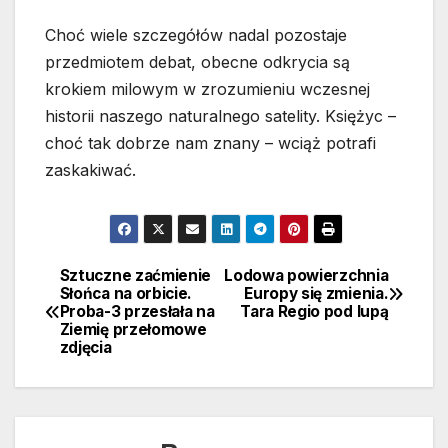
Choć wiele szczegółów nadal pozostaje
przedmiotem debat, obecne odkrycia są
krokiem milowym w zrozumieniu wczesnej
historii naszego naturalnego satelity. Księżyc –
choć tak dobrze nam znany – wciąż potrafi
zaskakiwać.
Sztuczne zaćmienie
Lodowa powierzchnia
Nawigacja
Słońca na orbicie.
Europy się zmienia.
Proba-3 przesłała na
Tara Regio pod lupą
wpisu
Ziemię przełomowe
zdjęcia