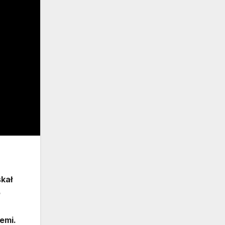
skał
e
emi.