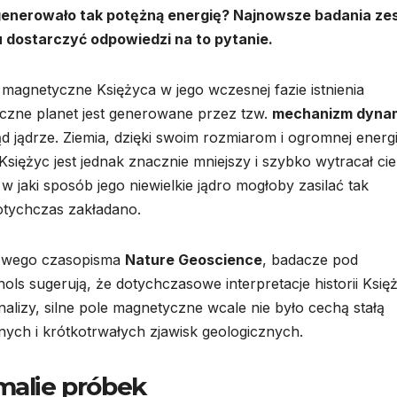
e generowało tak potężną energię? Najnowsze badania ze
 dostarczyć odpowiedzi na to pytanie.
e magnetyczne Księżyca w jego wczesnej fazie istnienia
czne planet jest generowane przez tzw.
mechanizm dyna
jądrze. Ziemia, dzięki swoim rozmiarom i ogromnej energi
siężyc jest jednak znacznie mniejszy i szybko wytracał cie
 jaki sposób jego niewielkie jądro mogłoby zasilać tak
dotychczas zakładano.
żowego czasopisma
Nature Geoscience
, badacze pod
ols sugerują, że dotychczasowe interpretacje historii Księ
alizy, silne pole magnetyczne wcale nie było cechą stałą
ych i krótkotrwałych zjawisk geologicznych.
malie próbek