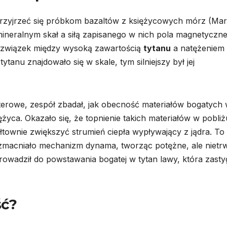
rzyjrzeć się próbkom bazaltów z księżycowych mórz (Ma
 mineralnym skał a siłą zapisanego w nich pola magnetyczn
ny związek między wysoką zawartością
tytanu
a natężeniem
anu znajdowało się w skale, tym silniejszy był jej
owe, zespół zbadał, jak obecność materiałów bogatych
yca. Okazało się, że topnienie takich materiałów w pobliż
townie zwiększyć strumień ciepła wypływający z jądra. To
wzmacniało mechanizm dynama, tworząc potężne, ale nietr
owadził do powstawania bogatej w tytan lawy, która zasty
ść?