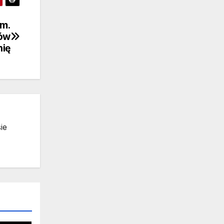
em.
rów
nię
ie