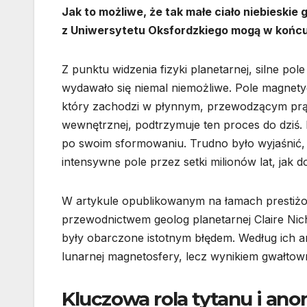
Jak to możliwe, że tak małe ciało niebieski
z Uniwersytetu Oksfordzkiego mogą w końcu
Z punktu widzenia fizyki planetarnej, silne pol
wydawało się niemal niemożliwe. Pole magnety
który zachodzi w płynnym, przewodzącym prąd 
wewnętrznej, podtrzymuje ten proces do dziś. K
po swoim sformowaniu. Trudno było wyjaśnić, w
intensywne pole przez setki milionów lat, jak 
W artykule opublikowanym na łamach presti
przewodnictwem geolog planetarnej Claire Nich
były obarczone istotnym błędem. Według ich an
lunarnej magnetosfery, lecz wynikiem gwałtown
Kluczowa rola tytanu i ano