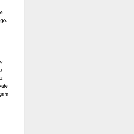
re
ego.
 w
u
 z
wałe
gała