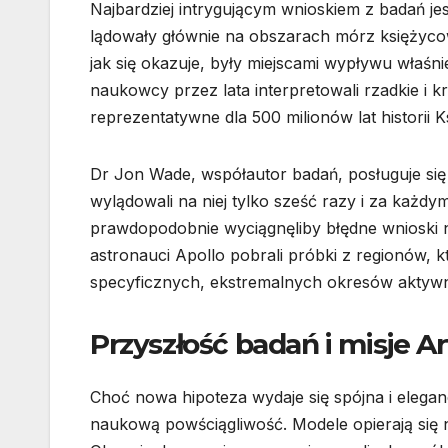
Najbardziej intrygującym wnioskiem z badań jest
lądowały głównie na obszarach mórz księżyco
jak się okazuje, były miejscami wypływu właśni
naukowcy przez lata interpretowali rzadkie i kr
reprezentatywne dla 500 milionów lat historii K
Dr Jon Wade, współautor badań, posługuje s
wylądowali na niej tylko sześć razy i za każdy
prawdopodobnie wyciągnęliby błędne wnioski na
astronauci Apollo pobrali próbki z regionów, k
specyficznych, ekstremalnych okresów aktywn
Przyszłość badań i misje A
Choć nowa hipoteza wydaje się spójna i elega
naukową powściągliwość. Modele opierają się n