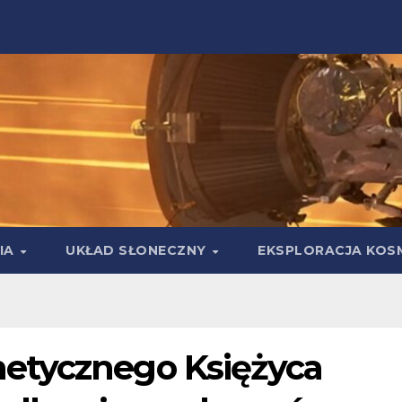
IA
UKŁAD SŁONECZNY
EKSPLORACJA KOS
etycznego Księżyca