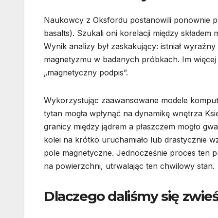
Naukowcy z Oksfordu postanowili ponownie p
basalts). Szukali oni korelacji między składem
Wynik analizy był zaskakujący: istniał wyraź
magnetyzmu w badanych próbkach. Im więcej tyt
„magnetyczny podpis”.
Wykorzystując zaawansowane modele komputer
tytan mogła wpłynąć na dynamikę wnętrza Księż
granicy między jądrem a płaszczem mogło gwał
kolei na krótko uruchamiało lub drastycznie 
pole magnetyczne. Jednocześnie proces ten pr
na powierzchni, utrwalając ten chwilowy stan.
Dlaczego daliśmy się zwie