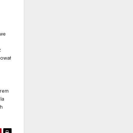
owe
z
uował
trem
la
ch