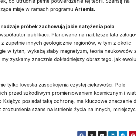
, co utrudnia pełne potwierdzenie tej teorii. Szansą na
odzące misje w ramach programu
Artemis
.
 rodzaje próbek zachowują jakie natężenia pola
półautor publikacji. Planowane na najbliższe lata załog
 z zupełnie innych geologicznie regionów, w tym z okolic
ogie w tytan, wykażą słaby magnetyzm, teoria naukowców 
a my zyskamy znacznie dokładniejszy obraz tego, jak ewol
nie tylko kwestia zaspokojenia czystej ciekawości. Pole
skich przed szkodliwym promieniowaniem kosmicznym i wia
go Księżyc posiadał taką ochronę, ma kluczowe znaczenie d
zrozumienia szans na istnienie życia na innych, mniejszy