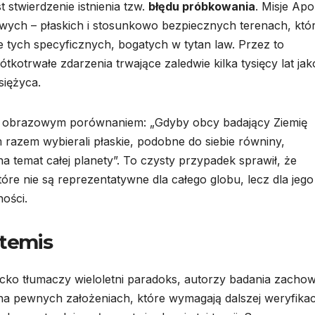
 stwierdzenie istnienia tzw.
błędu próbkowania
. Misje Apo
wych – płaskich i stosunkowo bezpiecznych terenach, któr
e tych specyficznych, bogatych w tytan law. Przez to
ótkotrwałe zdarzenia trwające zaledwie kilka tysięcy lat jak
siężyca.
ię obrazowym porównaniem: „Gdyby obcy badający Ziemię
m razem wybierali płaskie, podobne do siebie równiny,
 temat całej planety”. To czysty przypadek sprawił, że
tóre nie są reprezentatywne dla całego globu, lecz dla jego
ości.
rtemis
ncko tłumaczy wieloletni paradoks, autorzy badania zacho
a pewnych założeniach, które wymagają dalszej weryfikacj