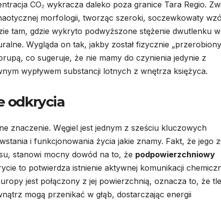
tracja CO₂ wykracza daleko poza granice Tara Regio. Zw
chaotycznej morfologii, tworząc szeroki, soczewkowaty wz
dzie tam, gdzie wykryto podwyższone stężenie dwutlenku w
ralne. Wygląda on tak, jakby został fizycznie „przerobion
upą, co sugeruje, że nie mamy do czynienia jedynie z
ywnym wypływem substancji lotnych z wnętrza księżyca.
e odkrycia
ne znaczenie. Węgiel jest jednym z sześciu kluczowych
tania i funkcjonowania życia jakie znamy. Fakt, że jego z
osu, stanowi mocny dowód na to, że
podpowierzchniowy
rycie to potwierdza istnienie aktywnej komunikacji chemiczn
ropy jest połączony z jej powierzchnią, oznacza to, że tle
ątrz mogą przenikać w głąb, dostarczając energii