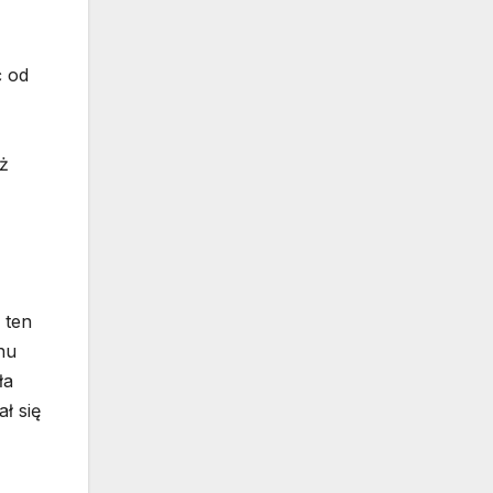
ć od
iż
 ten
nu
ła
ł się