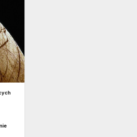
ących
nie