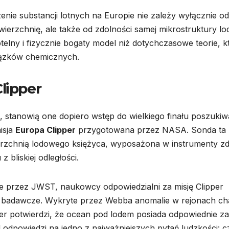
enie substancji lotnych na Europie nie zależy wyłącznie od
wierzchnię, ale także od zdolności samej mikrostruktury lo
btelny i fizycznie bogaty model niż dotychczasowe teorie, k
iązków chemicznych.
lipper
stanowią one dopiero wstęp do wielkiego finału poszukiw
isja
Europa Clipper
przygotowana przez NASA. Sonda ta
ierzchnią lodowego księżyca, wyposażona w instrumenty z
 bliskiej odległości.
przez JWST, naukowcy odpowiedzialni za misję Clipper
ty badawcze. Wykryte przez Webba anomalie w rejonach c
per potwierdzi, że ocean pod lodem posiada odpowiednie z
d odpowiedzi na jedno z najważniejszych pytań ludzkości: c