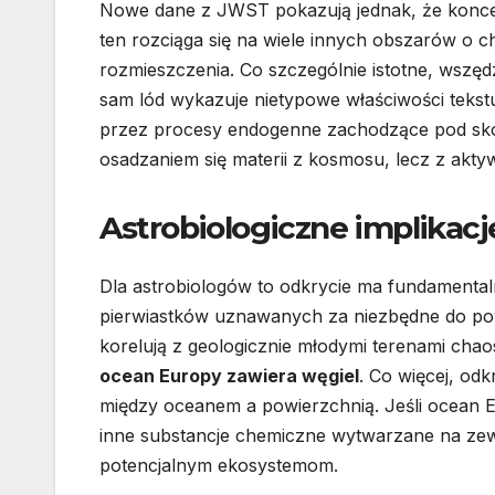
Nowe dane z JWST pokazują jednak, że koncen
ten rozciąga się na wiele innych obszarów o 
rozmieszczenia. Co szczególnie istotne, wszę
sam lód wykazuje nietypowe właściwości tekstu
przez procesy endogenne zachodzące pod skor
osadzaniem się materii z kosmosu, lecz z akt
Astrobiologiczne implikacj
Dla astrobiologów to odkrycie ma fundamental
pierwiastków uznawanych za niezbędne do pows
korelują z geologicznie młodymi terenami cha
ocean Europy zawiera węgiel
. Co więcej, odk
między oceanem a powierzchnią. Jeśli ocean Eu
inne substancje chemiczne wytwarzane na zewn
potencjalnym ekosystemom.