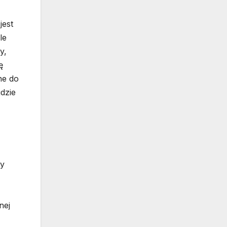
jest
le
y,
ę
ne do
gdzie
ty
nej