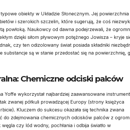
 typowe obiekty w Układzie Słonecznym. Jej powierzchnia 
ietów i szerokich szczelin, które sugerują, że coś niezwyk
iętą powłoką. Naukowcy od dawna podejrzewali, że ogromn
kłym dzięki siłom pływowym potężnego Jowisza – kryje si
dnak, czy ten odizolowany świat posiada składniki niezbęd
te substancje są w stanie przedostać się na powierzchnię, 
alna: Chemiczne odciski palców
 Yoffe wykorzystał najbardziej zaawansowane instrumen
ak zwanej półkuli prowadzącej Europy (strony księżyca
bicie). Kluczem do sukcesu okazała się technika zwana
ć do zdejmowania chemicznych odcisków palców z ogrom
 węgla czy lód wodny, pochłania i odbija światło w