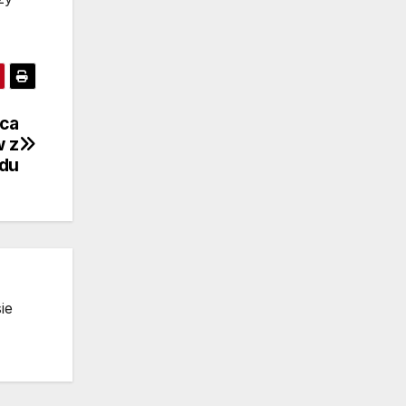
yca
 z
du
ie