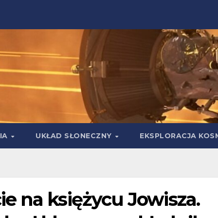
IA
UKŁAD SŁONECZNY
EKSPLORACJA KOS
e na księżycu Jowisza.