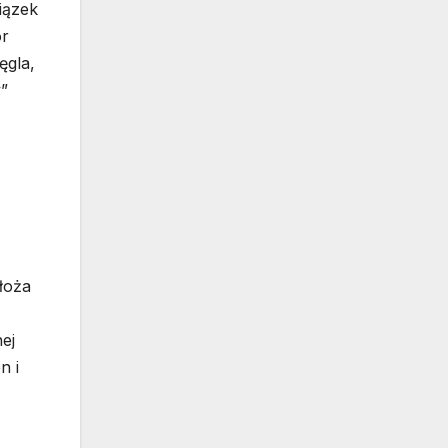
iązek
ór
ęgla,
y”
łoża
ej
n i