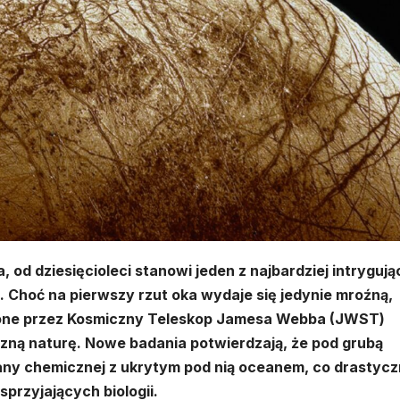
 od dziesięcioleci stanowi jeden z najbardziej intryguj
 Choć na pierwszy rzut oka wydaje się jedynie mroźną,
zone przez Kosmiczny Teleskop Jamesa Webba (JWST)
czną naturę. Nowe badania potwierdzają, że pod grubą
any chemicznej z ukrytym pod nią oceanem, co drastycz
przyjających biologii.