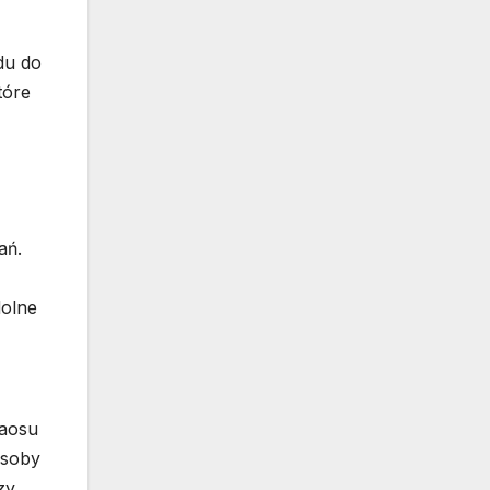
du do
tóre
ań.
dolne
haosu
asoby
zy