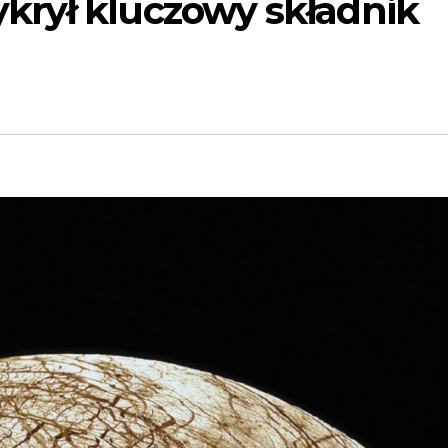
krył kluczowy składnik