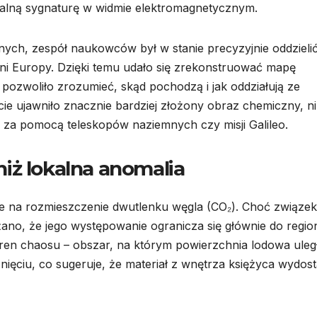
kalną sygnaturę w widmie elektromagnetycznym.
nych, zespół naukowców był w stanie precyzyjnie oddzieli
ni Europy. Dzięki temu udało się zrekonstruować mapę
ozwoliło zrozumieć, skąd pochodzą i jak oddziałują ze
ie ujawniło znacznie bardziej złożony obraz chemiczny, n
ć za pomocą teleskopów naziemnych czy misji Galileo.
iż lokalna anomalia
e na rozmieszczenie dwutlenku węgla (CO₂). Choć związek
ano, że jego występowanie ogranicza się głównie do regio
teren chaosu – obszar, na którym powierzchnia lodowa uleg
ciu, co sugeruje, że materiał z wnętrza księżyca wydosta