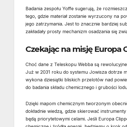
Badania zespołu Yoffe sugerują, że rozmieszcz
tego, gdzie materiał zostanie wyrzucony na po
jego zatrzymania. Jest to znacznie bardziej su
zakładały prosty mechanizm osadzania się zw
Czekając na misję Europa C
Choć dane z Teleskopu Webba są rewolucyjne, 
Już w 2031 roku do systemu Jowisza dotrze m
wykona dziesiątki bliskich przelotów nad pow
do badania składu chemicznego i grubości lodu z
Dzięki mapom chemicznym tworzonym obecnie 
dokładnie wiedzą, gdzie skierować instrumen
będą priorytetowymi celami. Jeśli Europa Clip
chemiczne i źródła energii, będziemy o krok o