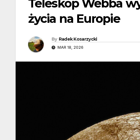
Teleskop Webba wy
życia na Europie
By
Radek Kosarzycki
MAR 18, 2026