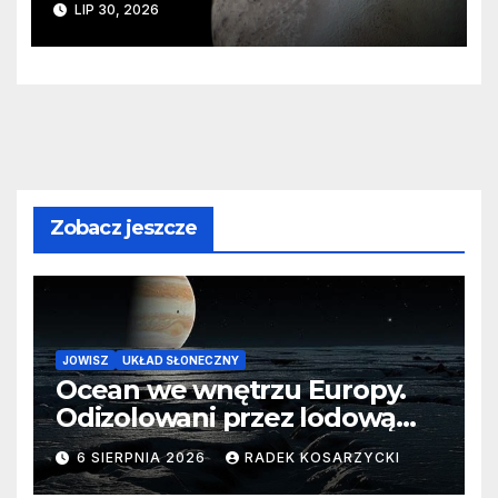
LIP 30, 2026
zaginionego lodu
Zobacz jeszcze
JOWISZ
UKŁAD SŁONECZNY
Ocean we wnętrzu Europy.
Odizolowani przez lodową
barierę
6 SIERPNIA 2026
RADEK KOSARZYCKI