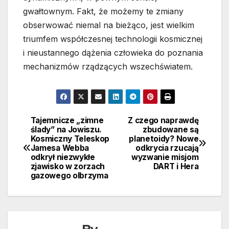
gwałtownym. Fakt, że możemy te zmiany
obserwować niemal na bieżąco, jest wielkim
triumfem współczesnej technologii kosmicznej
i nieustannego dążenia człowieka do poznania
mechanizmów rządzących wszechświatem.
Tajemnicze „zimne
Z czego naprawdę
Nawigacja
ślady” na Jowiszu.
zbudowane są
Kosmiczny Teleskop
planetoidy? Nowe
wpisu
Jamesa Webba
odkrycia rzucają
odkrył niezwykłe
wyzwanie misjom
zjawisko w zorzach
DART i Hera
gazowego olbrzyma