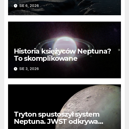
barierę
SIE 6, 2026
Historia księżyców Neptuna?
To skomplikowane
SIE 3, 2026
Tryton spustoszył system
Neptuna. JWST odkrywa
ślady kosmicznej katastrofy i