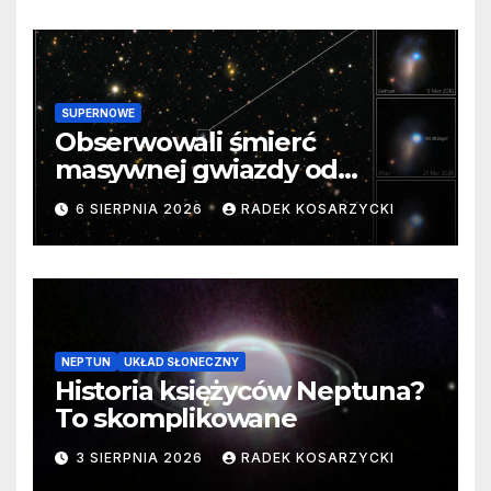
SUPERNOWE
Obserwowali śmierć
masywnej gwiazdy od
samego początku. Niezwykle
6 SIERPNIA 2026
RADEK KOSARZYCKI
cenne dane
NEPTUN
UKŁAD SŁONECZNY
Historia księżyców Neptuna?
To skomplikowane
3 SIERPNIA 2026
RADEK KOSARZYCKI