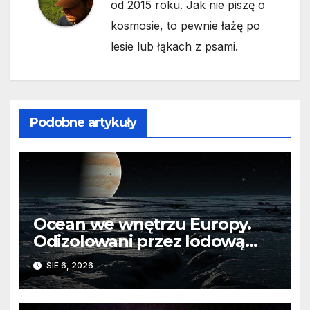
od 2015 roku. Jak nie piszę o
kosmosie, to pewnie łażę po
lesie lub łąkach z psami.
Podobne artykuły
Ocean we wnętrzu Europy.
Odizolowani przez lodową
barierę
SIE 6, 2026