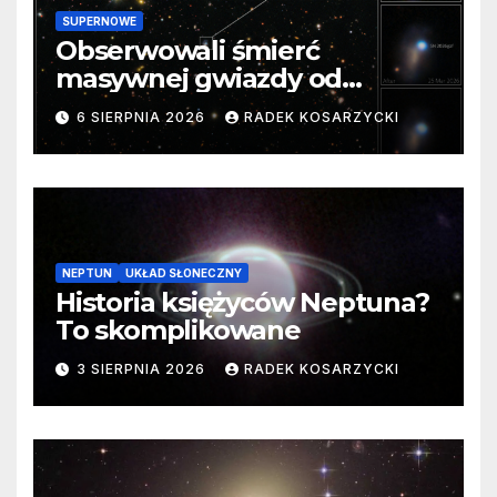
SUPERNOWE
Obserwowali śmierć
masywnej gwiazdy od
samego początku. Niezwykle
6 SIERPNIA 2026
RADEK KOSARZYCKI
cenne dane
NEPTUN
UKŁAD SŁONECZNY
Historia księżyców Neptuna?
To skomplikowane
3 SIERPNIA 2026
RADEK KOSARZYCKI