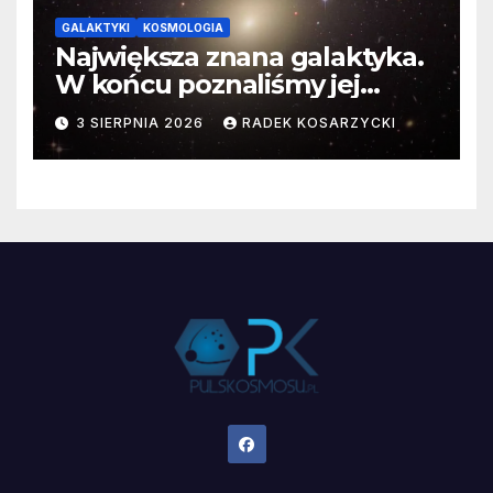
GALAKTYKI
KOSMOLOGIA
Największa znana galaktyka.
W końcu poznaliśmy jej
faktyczne wymiary
3 SIERPNIA 2026
RADEK KOSARZYCKI