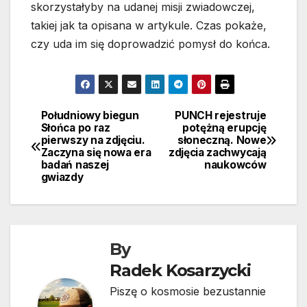
skorzystałyby na udanej misji zwiadowczej,
takiej jak ta opisana w artykule. Czas pokaże,
czy uda im się doprowadzić pomysł do końca.
Południowy biegun
PUNCH rejestruje
Nawigacja
Słońca po raz
potężną erupcję
pierwszy na zdjęciu.
słoneczną. Nowe
wpisu
Zaczyna się nowa era
zdjęcia zachwycają
badań naszej
naukowców
gwiazdy
By
Radek Kosarzycki
Piszę o kosmosie bezustannie