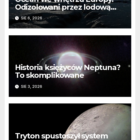
Odizolowani przez lodową
barierę
SIE 6, 2026
Historia księżyców Neptuna?
To skomplikowane
SIE 3, 2026
Tryton spustoszył system