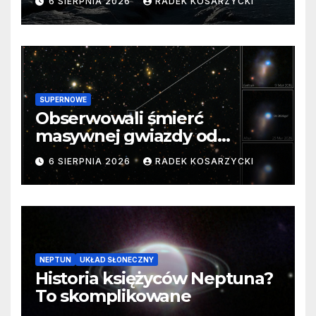
6 SIERPNIA 2026
RADEK KOSARZYCKI
SUPERNOWE
Obserwowali śmierć
masywnej gwiazdy od
samego początku. Niezwykle
6 SIERPNIA 2026
RADEK KOSARZYCKI
cenne dane
NEPTUN
UKŁAD SŁONECZNY
Historia księżyców Neptuna?
To skomplikowane