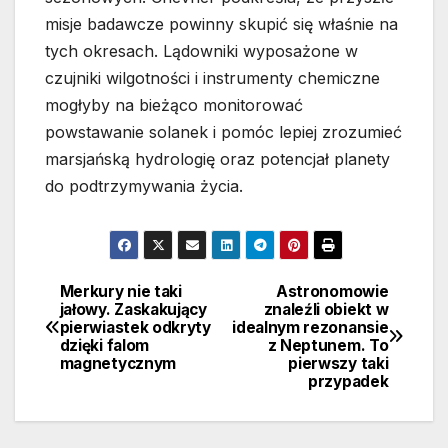
misje badawcze powinny skupić się właśnie na
tych okresach. Lądowniki wyposażone w
czujniki wilgotności i instrumenty chemiczne
mogłyby na bieżąco monitorować
powstawanie solanek i pomóc lepiej zrozumieć
marsjańską hydrologię oraz potencjał planety
do podtrzymywania życia.
Merkury nie taki
Astronomowie
Nawigacja
jałowy. Zaskakujący
znaleźli obiekt w
pierwiastek odkryty
idealnym rezonansie
wpisu
dzięki falom
z Neptunem. To
magnetycznym
pierwszy taki
przypadek