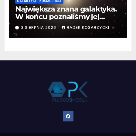
GALAKTYKI
KOSMOLOGIA
Największa znana galaktyka.
W końcu poznaliśmy jej
faktyczne wymiary
3 SIERPNIA 2026
RADEK KOSARZYCKI