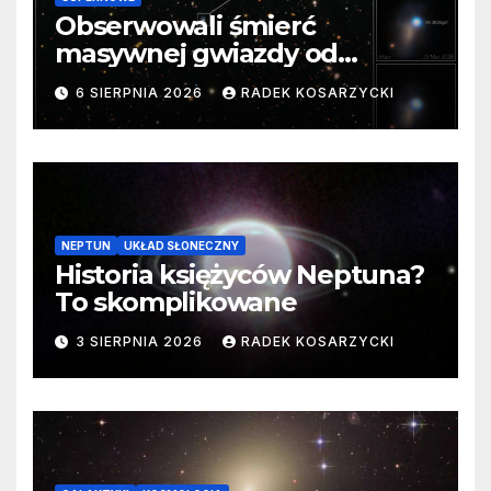
Obserwowali śmierć
masywnej gwiazdy od
samego początku. Niezwykle
6 SIERPNIA 2026
RADEK KOSARZYCKI
cenne dane
NEPTUN
UKŁAD SŁONECZNY
Historia księżyców Neptuna?
To skomplikowane
3 SIERPNIA 2026
RADEK KOSARZYCKI