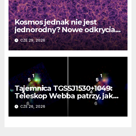
Kosmos jednak nie jest
jednorodny? Nowe odkrycia
DESI burzą fundamentalne
CZE 29, 2026
zasady kosmologii
Tajemnica TGSSJ1530+1049:
Teleskop Webba patrzy, jak
rodzi się supergalaktyka i
CZE 26, 2026
monstrualna czarna dziura