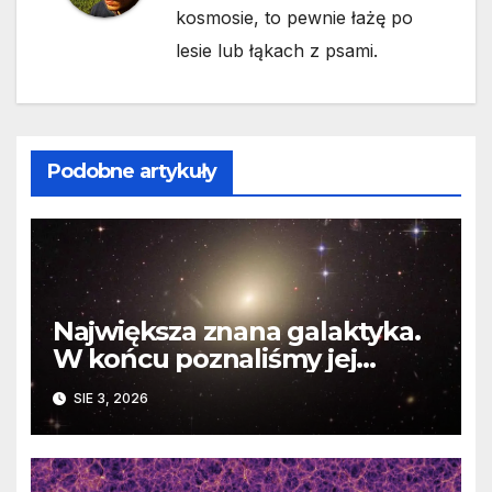
kosmosie, to pewnie łażę po
lesie lub łąkach z psami.
Podobne artykuły
Największa znana galaktyka.
W końcu poznaliśmy jej
faktyczne wymiary
SIE 3, 2026