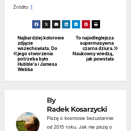
Źródło:
1
Najbardziej kolorowe
To najodleglejsza
Nawigacja
zdjęcie
supermasywna
wszechświata. Do
czarna dziura.
wpisu
jego stworzenia
Naukowcy wiedzą,
potrzeba było
jak powstała
Hubble’a i Jamesa
Webba
By
Radek Kosarzycki
Piszę o kosmosie bezustannie
od 2015 roku. Jak nie piszę o