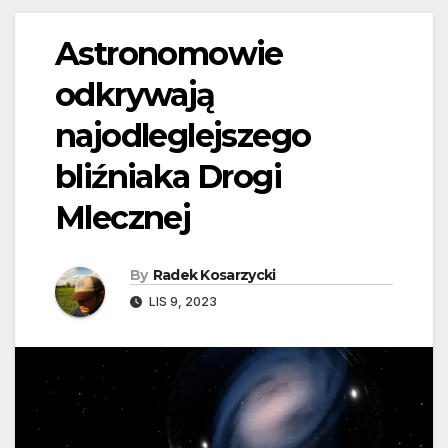
Astronomowie
odkrywają
najodleglejszego
bliźniaka Drogi
Mlecznej
By
Radek Kosarzycki
LIS 9, 2023