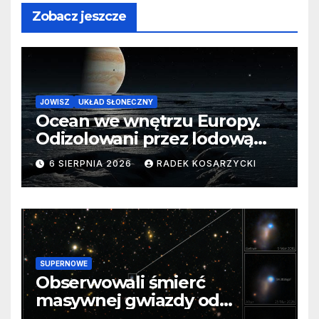
Zobacz jeszcze
JOWISZ
UKŁAD SŁONECZNY
Ocean we wnętrzu Europy.
Odizolowani przez lodową
barierę
6 SIERPNIA 2026
RADEK KOSARZYCKI
SUPERNOWE
Obserwowali śmierć
masywnej gwiazdy od
samego początku. Niezwykle