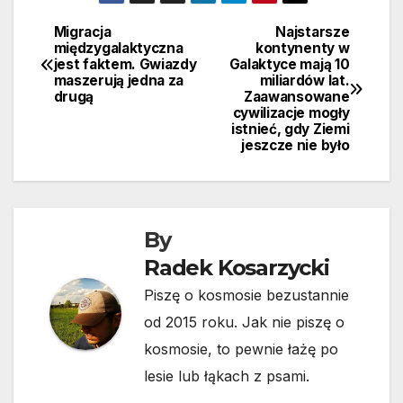
Migracja
Najstarsze
Nawigacja
międzygalaktyczna
kontynenty w
jest faktem. Gwiazdy
Galaktyce mają 10
wpisu
maszerują jedna za
miliardów lat.
drugą
Zaawansowane
cywilizacje mogły
istnieć, gdy Ziemi
jeszcze nie było
By
Radek Kosarzycki
Piszę o kosmosie bezustannie
od 2015 roku. Jak nie piszę o
kosmosie, to pewnie łażę po
lesie lub łąkach z psami.