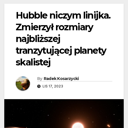
Hubble niczym linijka.
Zmierzył rozmiary
najbliższej
tranzytującej planety
skalistej
By
Radek Kosarzycki
LIS 17, 2023