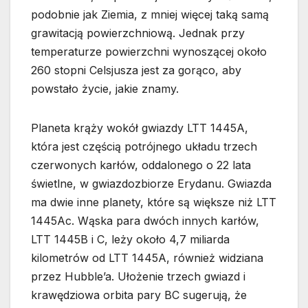
podobnie jak Ziemia, z mniej więcej taką samą
grawitacją powierzchniową. Jednak przy
temperaturze powierzchni wynoszącej około
260 stopni Celsjusza jest za gorąco, aby
powstało życie, jakie znamy.
Planeta krąży wokół gwiazdy LTT 1445A,
która jest częścią potrójnego układu trzech
czerwonych karłów, oddalonego o 22 lata
świetlne, w gwiazdozbiorze Erydanu. Gwiazda
ma dwie inne planety, które są większe niż LTT
1445Ac. Wąska para dwóch innych karłów,
LTT 1445B i C, leży około 4,7 miliarda
kilometrów od LTT 1445A, również widziana
przez Hubble’a. Ułożenie trzech gwiazd i
krawędziowa orbita pary BC sugerują, że