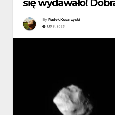
się wydawało! Dobra
By
Radek Kosarzycki
LIS 8, 2023