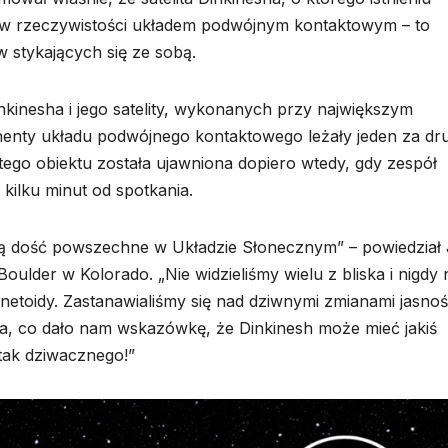
est w rzeczywistości układem podwójnym kontaktowym – to
 stykających się ze sobą.
kinesha i jego satelity, wykonanych przy największym
nenty układu podwójnego kontaktowego leżały jeden za dr
ego obiektu została ujawniona dopiero wtedy, gdy zespół
kilku minut od spotkania.
są dość powszechne w Układzie Słonecznym” – powiedział
lder w Kolorado. „Nie widzieliśmy wielu z bliska i nigdy 
netoidy. Zastanawialiśmy się nad dziwnymi zmianami jasnoś
ia, co dało nam wskazówkę, że Dinkinesh może mieć jakiś
 tak dziwacznego!”