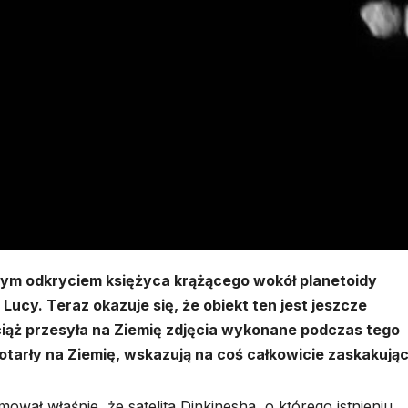
cym odkryciem księżyca krążącego wokół planetoidy
 Lucy. Teraz okazuje się, że obiekt ten jest jeszcze
iąż przesyła na Ziemię zdjęcia wykonane podczas tego
dotarły na Ziemię, wskazują na coś całkowicie zaskakują
wał właśnie, że satelita Dinkinesha, o którego istnieniu