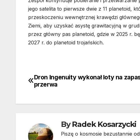
Zespół kontynuuje pobieranie i przetwarzanie 
jego satelita to pierwsze dwie z 11 planetoid, 
przeskoczeniu wewnętrznej krawędzi głównego 
Ziemi, aby uzyskać asystę grawitacyjną w grud
przez główny pas planetoid, gdzie w 2025 r. 
2027 r. do planetoid trojańskich.
Dron Ingenuity wykonał loty na zapas
Nawigacja
przerwa
wpisu
By
Radek Kosarzycki
Piszę o kosmosie bezustannie od 