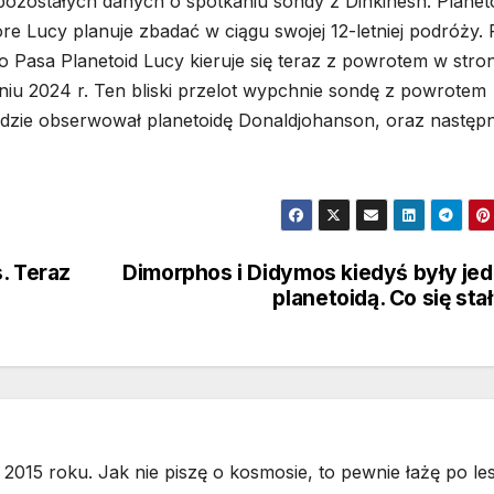
pozostałych danych o spotkaniu sondy z Dinkinesh. Planeto
które Lucy planuje zbadać w ciągu swojej 12-letniej podróży.
Pasa Planetoid Lucy kieruje się teraz z powrotem w stro
niu 2024 r. Ten bliski przelot wypchnie sondę z powrotem
będzie obserwował planetoidę Donaldjohanson, oraz następ
. Teraz
Dimorphos i Didymos kiedyś były je
planetoidą. Co się sta
2015 roku. Jak nie piszę o kosmosie, to pewnie łażę po les