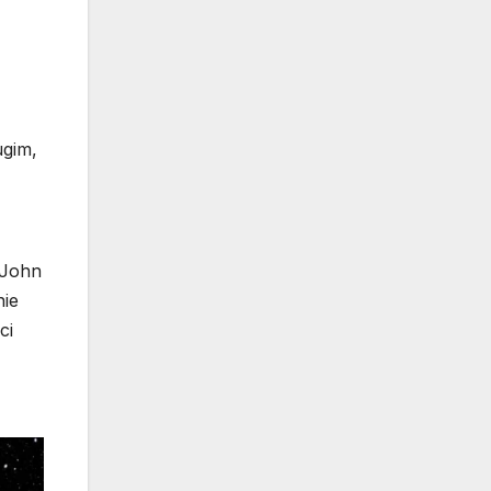
ugim,
 John
nie
ci