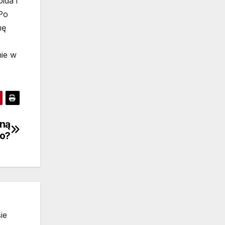
ida i
 Po
nę
nie w
dną
ło?
ie