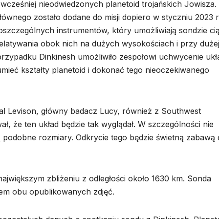
wcześniej nieodwiedzonych planetoid trojańskich Jowisza.
łównego zostało dodane do misji dopiero w styczniu 2023 r
poszczególnych instrumentów, który umożliwiają sondzie ci
zelatywania obok nich na dużych wysokościach i przy duże
 przypadku Dinkinesh umożliwiło zespołowi uchwycenie ukł
umieć kształty planetoid i dokonać tego nieoczekiwanego
Hal Levison, główny badacz Lucy, również z Southwest
wał, że ten układ będzie tak wyglądał. W szczególności nie
ą podobne rozmiary. Odkrycie tego będzie świetną zabawą 
największym zbliżeniu z odległości około 1630 km. Sonda
iem obu opublikowanych zdjęć.