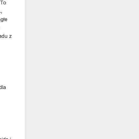
 To
.,
ągłe
j
adu z
dla