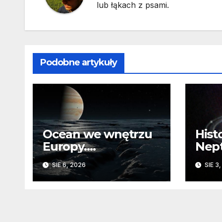
lub łąkach z psami.
Podobne artykuły
Ocean we wnętrzu
Hist
Europy.
Nep
Odizolowani przez
sko
SIE 6, 2026
SIE 3
lodową barierę