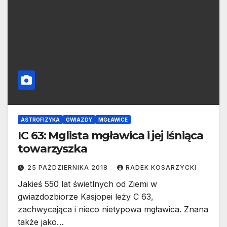
ASTROFIZYKA
GWIAZDY
MGŁAWICE
IC 63: Mglista mgławica i jej lśniąca
towarzyszka
25 PAŹDZIERNIKA 2018
RADEK KOSARZYCKI
Jakieś 550 lat świetlnych od Ziemi w
gwiazdozbiorze Kasjopei leży C 63,
zachwycająca i nieco nietypowa mgławica. Znana
także jako…