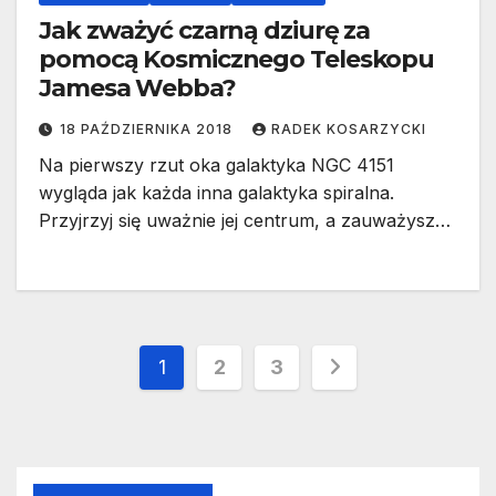
Jak zważyć czarną dziurę za
pomocą Kosmicznego Teleskopu
Jamesa Webba?
18 PAŹDZIERNIKA 2018
RADEK KOSARZYCKI
Na pierwszy rzut oka galaktyka NGC 4151
wygląda jak każda inna galaktyka spiralna.
Przyjrzyj się uważnie jej centrum, a zauważysz…
Stronicowanie
1
2
3
wpisów