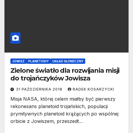
JOWISZ
PLANETOIDY
UKŁAD SŁONECZNY
Zielone światło dla rozwijania misji
do trojańczyków Jowisza
31 PAŹDZIERNIKA 2018
RADEK KOSARZYCKI
Misja NASA, której celem miałby być pierwszy
rekonesans planetoid trojańskich, populacji
prymitywnych planetoid krążących po wspólnej
orbicie z Jowiszem, przeszedł…