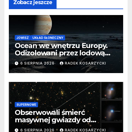
Zobacz jeszcze
JOWISZ
UKŁAD SŁONECZNY
Ocean we wnętrzu Europy.
Odizolowani przez lodową
barierę
6 SIERPNIA 2026
RADEK KOSARZYCKI
SUPERNOWE
Obserwowali śmierć
masywnej gwiazdy od
samego początku. Niezwykle
6 SIERPNIA 2026
RADEK KOSARZYCKI