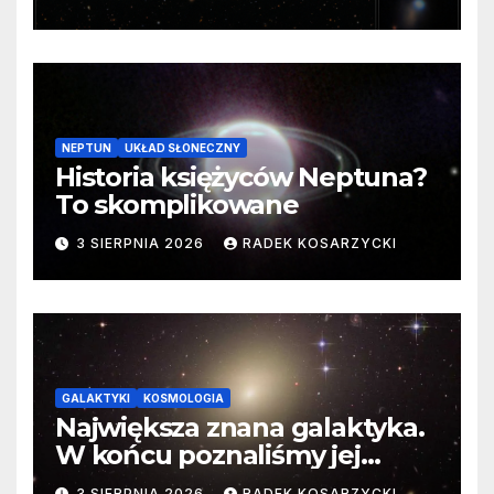
cenne dane
NEPTUN
UKŁAD SŁONECZNY
Historia księżyców Neptuna?
To skomplikowane
3 SIERPNIA 2026
RADEK KOSARZYCKI
GALAKTYKI
KOSMOLOGIA
Największa znana galaktyka.
W końcu poznaliśmy jej
faktyczne wymiary
3 SIERPNIA 2026
RADEK KOSARZYCKI