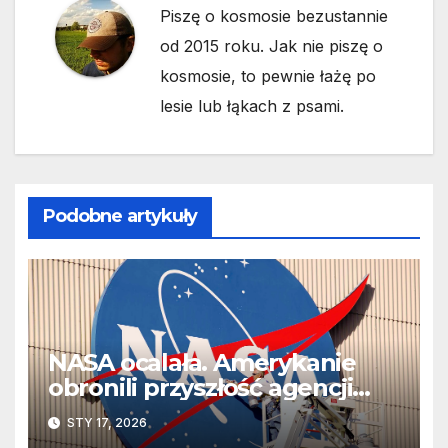
Piszę o kosmosie bezustannie
od 2015 roku. Jak nie piszę o
kosmosie, to pewnie łażę po
lesie lub łąkach z psami.
Podobne artykuły
NASA ocalała. Amerykanie
obronili przyszłość agencji
przed Trumpem
STY 17, 2026