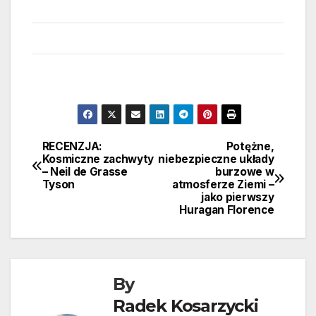
RECENZJA:
Potężne,
Nawigacja
Kosmiczne zachwyty
niebezpieczne układy
– Neil de Grasse
burzowe w
wpisu
Tyson
atmosferze Ziemi –
jako pierwszy
Huragan Florence
By
Radek Kosarzycki