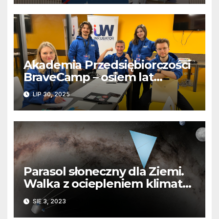
Akademia Przedsiębiorczości
BraveCamp – osiem lat
programu, który zmienia
LIP 30, 2025
marzenia w realne projekty
Parasol słoneczny dla Ziemi.
Walka z ociepleniem klimatu
z kosmosu
SIE 3, 2023