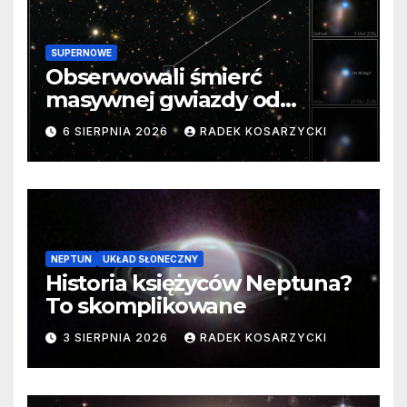
SUPERNOWE
Obserwowali śmierć
masywnej gwiazdy od
samego początku. Niezwykle
6 SIERPNIA 2026
RADEK KOSARZYCKI
cenne dane
NEPTUN
UKŁAD SŁONECZNY
Historia księżyców Neptuna?
To skomplikowane
3 SIERPNIA 2026
RADEK KOSARZYCKI