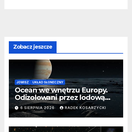
Zobacz jeszcze
JOWISZ
UKŁAD SŁONECZNY
Ocean we wnętrzu Europy.
Odizolowani przez lodową
barierę
6 SIERPNIA 2026
RADEK KOSARZYCKI