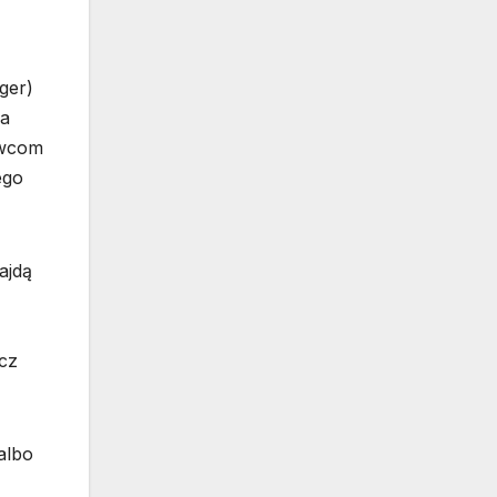
ger)
na
owcom
ego
ajdą
cz
albo