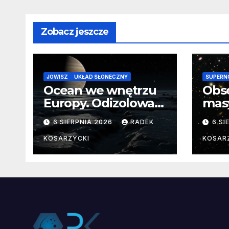
Zobacz jeszcze
JOWISZ
UKŁAD SŁONECZNY
SUPERN
Ocean we wnętrzu
Obs
Europy. Odizolowani
mas
przez lodową
od 
6 SIERPNIA 2026
RADEK
6 SI
barierę
pocz
Nie
KOSARZYCKI
KOSAR
dan