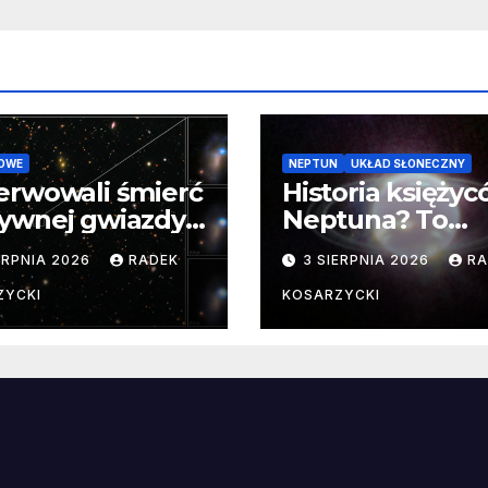
OWE
NEPTUN
UKŁAD SŁONECZNY
erwowali śmierć
Historia księży
ywnej gwiazdy
Neptuna? To
samego
skomplikowane
ERPNIA 2026
RADEK
3 SIERPNIA 2026
RA
ątku.
zwykle cenne
ZYCKI
KOSARZYCKI
e