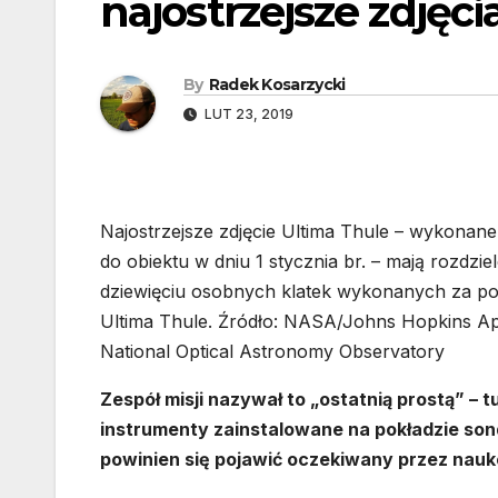
najostrzejsze zdjęc
By
Radek Kosarzycki
LUT 23, 2019
Najostrzejsze zdjęcie Ultima Thule – wykonan
do obiektu w dniu 1 stycznia br. – mają rozdzi
dziewięciu osobnych klatek wykonanych za po
Ultima Thule. Źródło: NASA/Johns Hopkins App
National Optical Astronomy Observatory
Zespół misji nazywał to „ostatnią prostą” – 
instrumenty zainstalowane na pokładzie son
powinien się pojawić oczekiwany przez nau