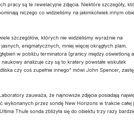
ich pracy są te rewelacyjne zdjęcia. Niektóre szczegóły, kt
ominają niczego co widzieliśmy na jakimkolwiek innym obi
ele szczegółów, których nie widzieliśmy wyraźnie na
a jasnych, enigmatycznych, mniej więcej okrągłych plam.
ębień w pobliżu terminatora (granicy między oświetloną a
ł naukowy analizuje czy są to kratery powstałe wskutek
adliska czy coś zupełnie innego” mówi John Spencer, zast
aboratory zauważa, że najnowsze zdjęcia posiadają najwi
ęć wykonanych przez sondę New Horizons w trakcie całej j
Ultima Thule sonda zbliżyła się do obiektu trzy razy bardzie