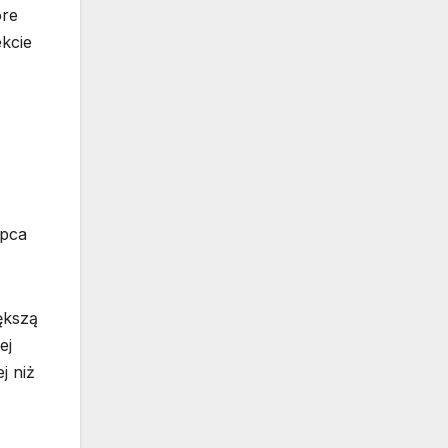
óre
ekcie
ępca
ększą
ej
j niż