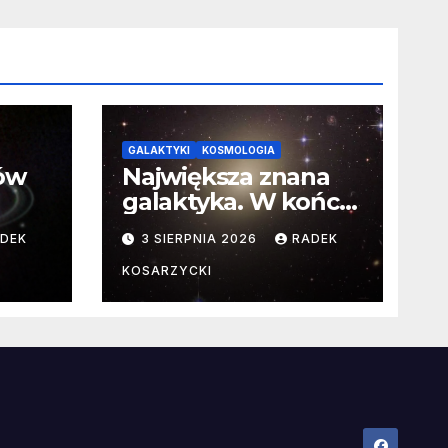
GALAKTYKI
KOSMOLOGIA
ców
Największa znana
galaktyka. W końcu
poznaliśmy jej
DEK
3 SIERPNIA 2026
RADEK
faktyczne wymiary
KOSARZYCKI