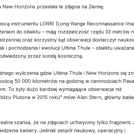
 New Horizons przesłała te zdjęcia na Ziemię.
mocą instrumentu LORRI (Long-Range Reconnaissance Ima
iżeniem do obiektu – mają rozdzielczość rzędu 33 metrów 
zestrzennej oraz korzystny kąt obserwacji dostarczył nauk
ak i pochodzenia i ewolucji Ultima Thule – obiektu uważan
k odwiedzony przez sondę kosmiczną.
nego wyliczenia gdzie Ultima Thule i New Horizons się zn
ędkością 50 000 kilometrów na godzinę w ciemnościach Pasa
nem. To były dużo bardziej wymagające obserwacje niż
obliżu Plutona w 2015 roku” mówi Alan Stern, główny bada
 realna szansa, że na zdjęciach uchwycimy tylko fragment, 
widzenia kamery. Jednak zespół naukowy, operacyjny i