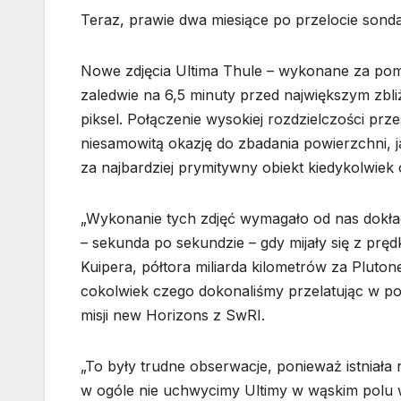
Teraz, prawie dwa miesiące po przelocie sonda
Nowe zdjęcia Ultima Thule – wykonane za po
zaledwie na 6,5 minuty przed największym zbl
piksel. Połączenie wysokiej rozdzielczości pr
niesamowitą okazję do zbadania powierzchni, j
za najbardziej prymitywny obiekt kiedykolwie
„Wykonanie tych zdjęć wymagało od nas dokład
– sekunda po sekundzie – gdy mijały się z pr
Kuipera, półtora miliarda kilometrów za Pluto
cokolwiek czego dokonaliśmy przelatując w p
misji new Horizons z SwRI.
„To były trudne obserwacje, ponieważ istniała
w ogóle nie uchwycimy Ultimy w wąskim polu 