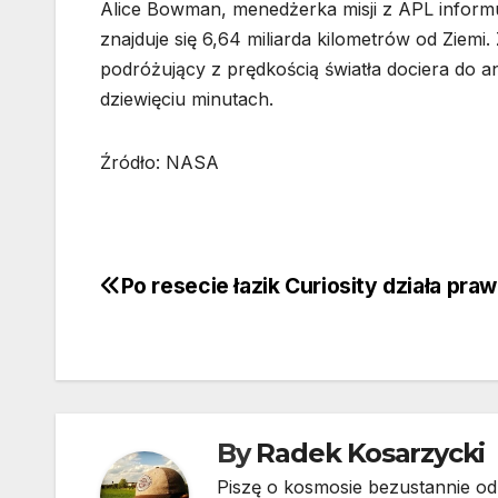
Alice Bowman, menedżerka misji z APL informu
znajduje się 6,64 miliarda kilometrów od Ziemi
podróżujący z prędkością światła dociera do a
dziewięciu minutach.
Źródło: NASA
Po resecie łazik Curiosity działa pra
Nawigacja
wpisu
By
Radek Kosarzycki
Piszę o kosmosie bezustannie od 