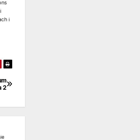
ons
i
ch i
rum
a 2
ie