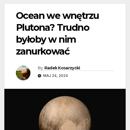
Ocean we wnętrzu
Plutona? Trudno
byłoby w nim
zanurkować
By
Radek Kosarzycki
MAJ 24, 2024