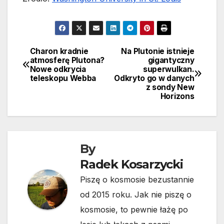
Charon kradnie
Na Plutonie istnieje
Nawigacja
atmosferę Plutona?
gigantyczny
Nowe odkrycia
superwulkan.
wpisu
teleskopu Webba
Odkryto go w danych
z sondy New
Horizons
By
Radek Kosarzycki
Piszę o kosmosie bezustannie
od 2015 roku. Jak nie piszę o
kosmosie, to pewnie łażę po