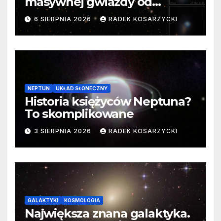
masywnej gwiazdy od
samego początku. Niezwykle
6 SIERPNIA 2026
RADEK KOSARZYCKI
cenne dane
NEPTUN
UKŁAD SŁONECZNY
Historia księżyców Neptuna?
To skomplikowane
3 SIERPNIA 2026
RADEK KOSARZYCKI
GALAKTYKI
KOSMOLOGIA
Największa znana galaktyka.