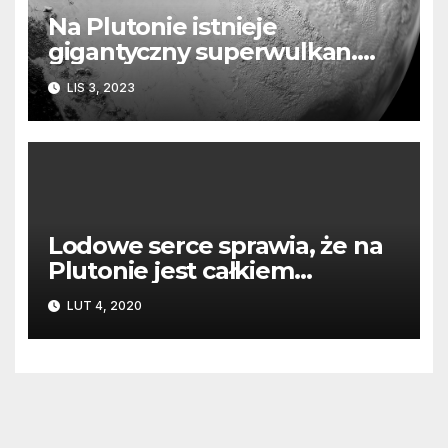
Na Plutonie istnieje
gigantyczny superwulkan.
Odkryto go w danych z sondy
LIS 3, 2023
New Horizons
Lodowe serce sprawia, że na
Plutonie jest całkiem
wietrznie
LUT 4, 2020