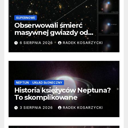
SUPERNOWE
Obserwowali śmierć
masywnej gwiazdy od
samego początku. Niezwykle
6 SIERPNIA 2026
RADEK KOSARZYCKI
cenne dane
NEPTUN
UKŁAD SŁONECZNY
Historia księżyców Neptuna?
To skomplikowane
3 SIERPNIA 2026
RADEK KOSARZYCKI