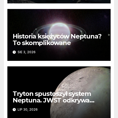
Historia księżyców Neptuna?
To skomplikowane
SIE 3, 2026
Tryton spustoszył system
Neptuna. JWST odkrywa
ślady kosmicznej katastrofy i
LIP 30, 2026
zaginionego lodu