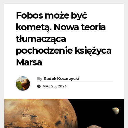
Fobos może być
kometą. Nowa teoria
tłumacząca
pochodzenie księżyca
Marsa
By
Radek Kosarzycki
MAJ 25, 2024