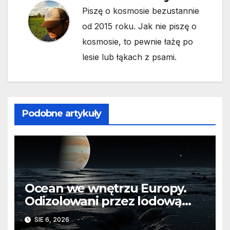
Piszę o kosmosie bezustannie
od 2015 roku. Jak nie piszę o
kosmosie, to pewnie łażę po
lesie lub łąkach z psami.
Podobne artykuły
Ocean we wnętrzu Europy.
Odizolowani przez lodową
barierę
SIE 6, 2026