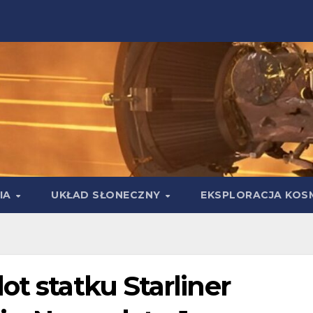
IA
UKŁAD SŁONECZNY
EKSPLORACJA KOS
ot statku Starliner