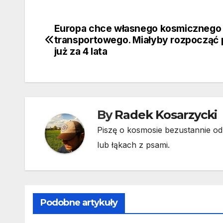
Europa chce własnego kosmicznego 
Nawigacja
transportowego. Miałyby rozpocząć 
wpisu
już za 4 lata
By
Radek Kosarzycki
Piszę o kosmosie bezustannie od 
lub łąkach z psami.
Podobne artykuły