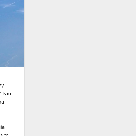
zy
W tym
ba
ła
a to