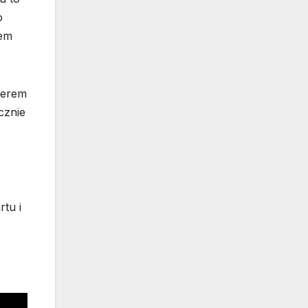
o
zem
nerem
cznie
rtu i