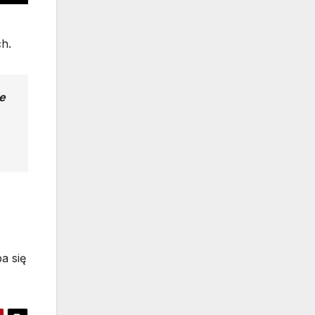
ch.
e
a się