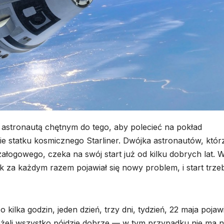
 astronautą chętnym do tego, aby polecieć na pokład
e statku kosmicznego Starliner. Dwójka astronautów, któr
załogowego, czeka na swój start już od kilku dobrych lat. 
nak za każdym razem pojawiał się nowy problem, i start trze
kilka godzin, jeden dzień, trzy dni, tydzień, 22 maja pojawi
żeli wszystko pójdzie dobrze — w tym przypadku nie ma n