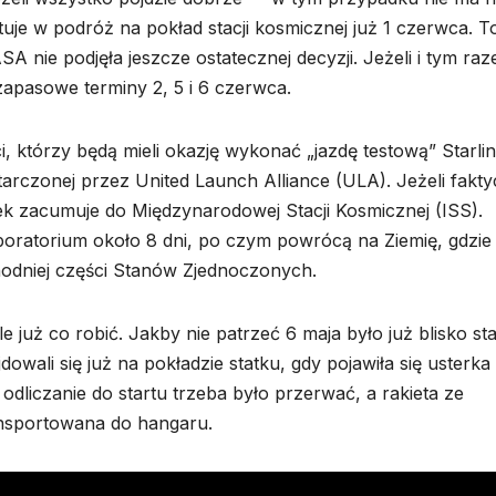
uje w podróż na pokład stacji kosmicznej już 1 czerwca. T
NASA nie podjęła jeszcze ostatecznej decyzji. Jeżeli i tym ra
zapasowe terminy 2, 5 i 6 czerwca.
i, którzy będą mieli okazję wykonać „jazdę testową” Starli
arczonej przez United Launch Alliance (ULA). Jeżeli fakty
tatek zacumuje do Międzynarodowej Stacji Kosmicznej (ISS).
boratorium około 8 dni, po czym powrócą na Ziemię, gdzie
odniej części Stanów Zjednoczonych.
już co robić. Jakby nie patrzeć 6 maja było już blisko sta
owali się już na pokładzie statku, gdy pojawiła się usterka
dliczanie do startu trzeba było przerwać, a rakieta ze
ansportowana do hangaru.