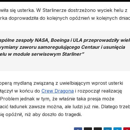
awiła się usterka. W Starlinerze dostrzeżono wyciek helu z
terka doprowadziła do kolejnych opóźnień w kolejnych dnia
spólne zespoły NASA, Boeinga i ULA przeprowadziły wiel
 wymiany zaworu samoregulującego Centaur i usunięcia
helu w module serwisowym Starliner”
operą mydlaną związaną z uwielbiającym wprost usterki
ołączył w końcu do
Crew Dragona
i rozpoczął realizację
Problem jednak w tym, że właśnie taka presja może
acić ładunek zawsze można, ale ludzi już nie. Dlatego trzeb
ię opóźnił, niż aby doszło do tragedii.