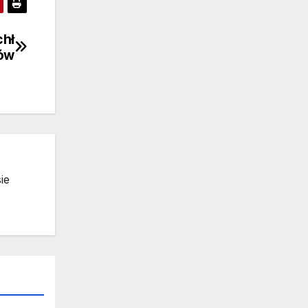
chł
ów
ie