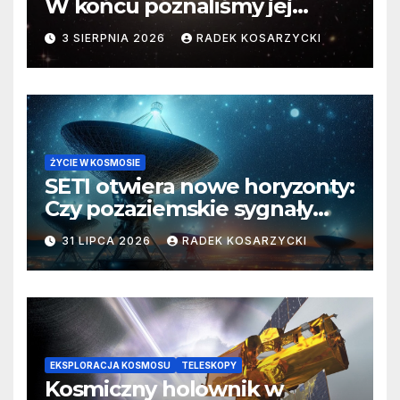
W końcu poznaliśmy jej
faktyczne wymiary
3 SIERPNIA 2026
RADEK KOSARZYCKI
ŻYCIE W KOSMOSIE
SETI otwiera nowe horyzonty:
Czy pozaziemskie sygnały
czekają w nieoczekiwanych
31 LIPCA 2026
RADEK KOSARZYCKI
miejscach?
EKSPLORACJA KOSMOSU
TELESKOPY
Kosmiczny holownik w