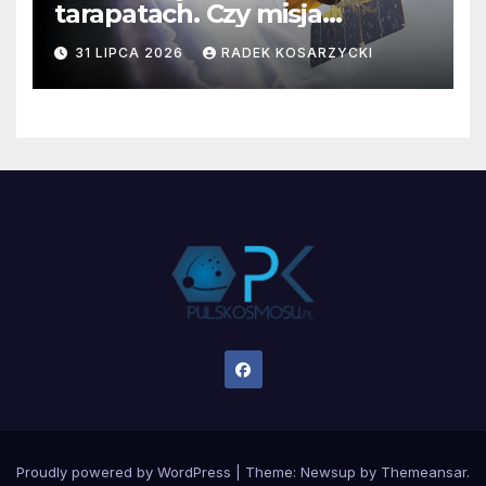
tarapatach. Czy misja
ratowania Teleskopu Swift
31 LIPCA 2026
RADEK KOSARZYCKI
jest zagrożona?
Proudly powered by WordPress
|
Theme:
Newsup
by
Themeansar
.