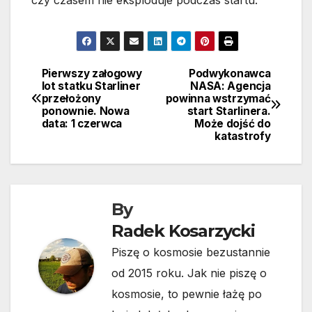
czy czasem nie eksploduje podczas startu.
Pierwszy załogowy
Podwykonawca
Nawigacja
lot statku Starliner
NASA: Agencja
przełożony
powinna wstrzymać
wpisu
ponownie. Nowa
start Starlinera.
data: 1 czerwca
Może dojść do
katastrofy
By
Radek Kosarzycki
Piszę o kosmosie bezustannie
od 2015 roku. Jak nie piszę o
kosmosie, to pewnie łażę po