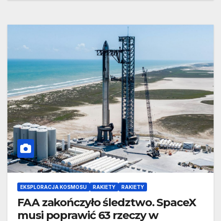
EKSPLORACJA KOSMOSU
RAKIETY
RAKIETY
FAA zakończyło śledztwo. SpaceX
musi poprawić 63 rzeczy w