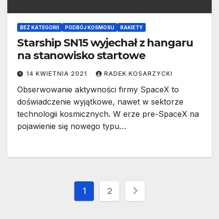
BEZ KATEGORII
PODBÓJ KOSMOSU
RAKIETY
Starship SN15 wyjechał z hangaru
na stanowisko startowe
14 KWIETNIA 2021
RADEK KOSARZYCKI
Obserwowanie aktywności firmy SpaceX to
doświadczenie wyjątkowe, nawet w sektorze
technologii kosmicznych. W erze pre-SpaceX na
pojawienie się nowego typu…
Stronicowanie
1
2
wpisów