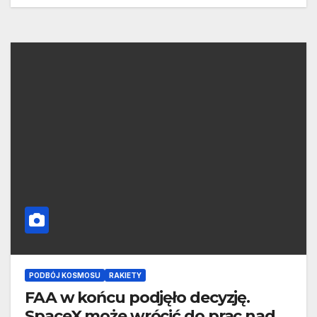
PODBÓJ KOSMOSU
RAKIETY
FAA w końcu podjęło decyzję.
SpaceX może wrócić do prac nad