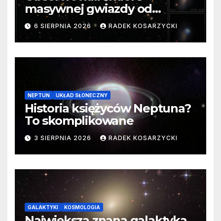
masywnej gwiazdy od
samego początku. Niezwykle
6 SIERPNIA 2026
RADEK KOSARZYCKI
cenne dane
NEPTUN
UKŁAD SŁONECZNY
Historia księżyców Neptuna?
To skomplikowane
3 SIERPNIA 2026
RADEK KOSARZYCKI
GALAKTYKI
KOSMOLOGIA
Największa znana galaktyka.