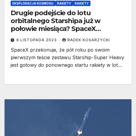
EKSPLORACJA KOSMOSU
RAKIETY
RAKIETY
Drugie podejście do lotu
orbitalnego Starshipa już w
połowie miesiąca? SpaceX
deklaruje gotowość
6 LISTOPADA 2023
RADEK KOSARZYCKI
SpaceX przekonuje, że pół roku po swoim
pierwszym teście zestawu Starship-Super Heavy
jest gotowy do ponownego startu rakiety w lot…