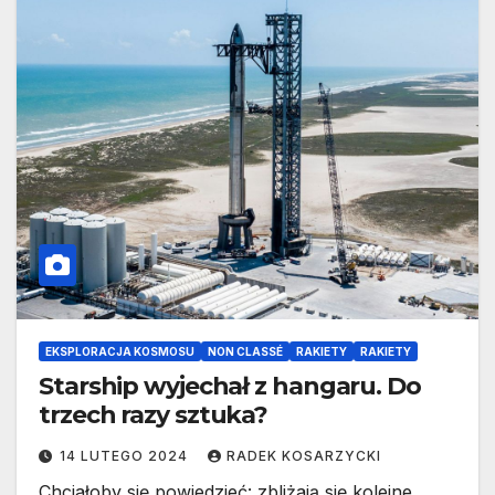
EKSPLORACJA KOSMOSU
NON CLASSÉ
RAKIETY
RAKIETY
Starship wyjechał z hangaru. Do
trzech razy sztuka?
14 LUTEGO 2024
RADEK KOSARZYCKI
Chciałoby się powiedzieć: zbliżają się kolejne