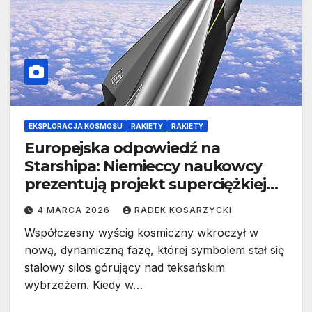
EKSPLORACJA KOSMOSU
RAKIETY
RAKIETY
Europejska odpowiedź na
Starshipa: Niemieccy naukowcy
prezentują projekt superciężkiej
rakiety RLV C5
4 MARCA 2026
RADEK KOSARZYCKI
Współczesny wyścig kosmiczny wkroczył w
nową, dynamiczną fazę, której symbolem stał się
stalowy silos górujący nad teksańskim
wybrzeżem. Kiedy w…