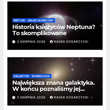
NEPTUN
UKŁAD SŁONECZNY
Historia księżyców Neptuna?
To skomplikowane
3 SIERPNIA 2026
RADEK KOSARZYCKI
GALAKTYKI
KOSMOLOGIA
Największa znana galaktyka.
W końcu poznaliśmy jej
faktyczne wymiary
3 SIERPNIA 2026
RADEK KOSARZYCKI