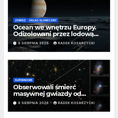
JOWISZ
UKŁAD SŁONECZNY
Ocean we wnętrzu Europy.
Odizolowani przez lodową
barierę
6 SIERPNIA 2026
RADEK KOSARZYCKI
SUPERNOWE
Obserwowali śmierć
masywnej gwiazdy od
samego początku. Niezwykle
6 SIERPNIA 2026
RADEK KOSARZYCKI
cenne dane