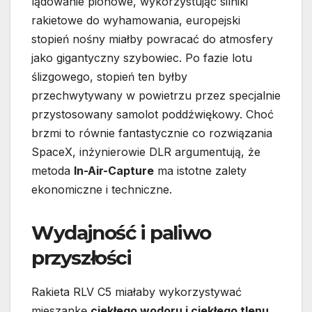
lądowanie pionowe, wykorzystując silniki
rakietowe do wyhamowania, europejski
stopień nośny miałby powracać do atmosfery
jako gigantyczny szybowiec. Po fazie lotu
ślizgowego, stopień ten byłby
przechwytywany w powietrzu przez specjalnie
przystosowany samolot poddźwiękowy. Choć
brzmi to równie fantastycznie co rozwiązania
SpaceX, inżynierowie DLR argumentują, że
metoda
In-Air-Capture
ma istotne zalety
ekonomiczne i techniczne.
Wydajność i paliwo
przyszłości
Rakieta RLV C5 miałaby wykorzystywać
mieszankę
ciekłego wodoru i ciekłego tlenu
.