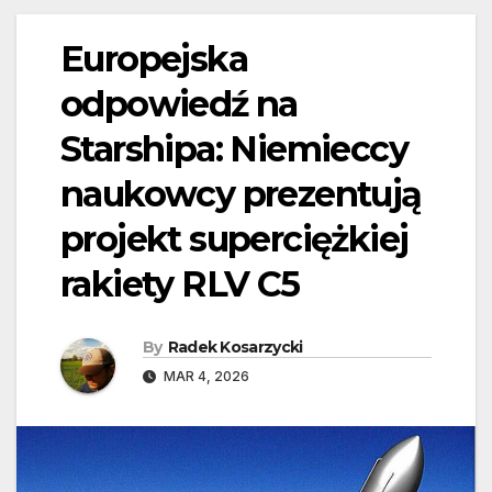
Europejska
odpowiedź na
Starshipa: Niemieccy
naukowcy prezentują
projekt superciężkiej
rakiety RLV C5
By
Radek Kosarzycki
MAR 4, 2026