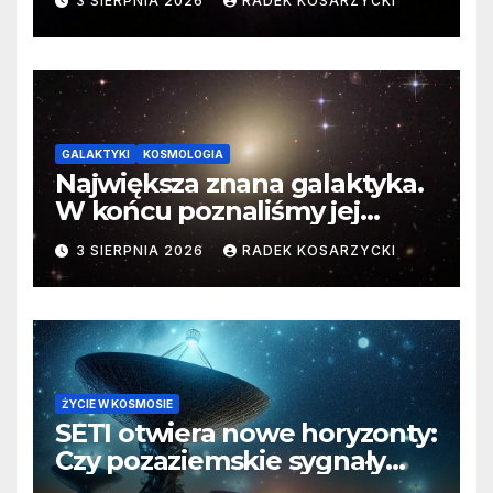
3 SIERPNIA 2026
RADEK KOSARZYCKI
GALAKTYKI
KOSMOLOGIA
Największa znana galaktyka.
W końcu poznaliśmy jej
faktyczne wymiary
3 SIERPNIA 2026
RADEK KOSARZYCKI
ŻYCIE W KOSMOSIE
SETI otwiera nowe horyzonty:
Czy pozaziemskie sygnały
czekają w nieoczekiwanych