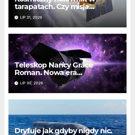
tarapatach. Czy misja
ratowania Teleskopu Swift
LIP 31, 2026
jest zagrożona?
Teleskop Nancy Grace
Roman. Nowa era
kosmicznych odkryć już
LIP 30, 2026
wkrótce
Dryfuje jak gdyby nigdy nic.