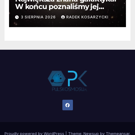
W końcu poznaliśmy jej
faktyczne wymiary
3 SIERPNIA 2026
RADEK KOSARZYCKI
Proudly powered by WordPress
|
Theme:
Newsup
by
Themeansar
.