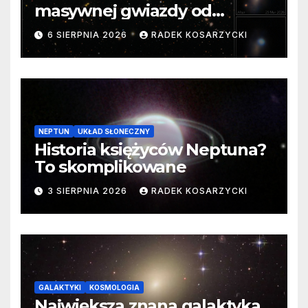
masywnej gwiazdy od
samego początku. Niezwykle
6 SIERPNIA 2026
RADEK KOSARZYCKI
cenne dane
NEPTUN
UKŁAD SŁONECZNY
Historia księżyców Neptuna?
To skomplikowane
3 SIERPNIA 2026
RADEK KOSARZYCKI
GALAKTYKI
KOSMOLOGIA
Największa znana galaktyka.