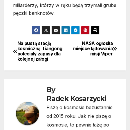
miliarderzy, którzy w ręku będą trzymali grube
pęczki banknotów.
Na pustą stację
NASA ogłosiła
Nawigacja
kosmiczną Tiangong
miejsce lądowania
poleciały zapasy dla
misji Viper
wpisu
kolejnej załogi
By
Radek Kosarzycki
Piszę o kosmosie bezustannie
od 2015 roku. Jak nie piszę o
kosmosie, to pewnie łażę po