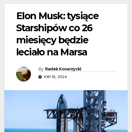
Elon Musk: tysiące
Starshipów co 26
miesięcy będzie
leciało na Marsa
By
Radek Kosarzycki
KWI 16, 2024