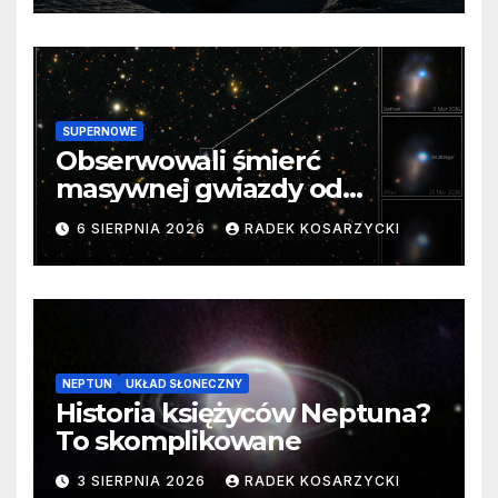
SUPERNOWE
Obserwowali śmierć
masywnej gwiazdy od
samego początku. Niezwykle
6 SIERPNIA 2026
RADEK KOSARZYCKI
cenne dane
NEPTUN
UKŁAD SŁONECZNY
Historia księżyców Neptuna?
To skomplikowane
3 SIERPNIA 2026
RADEK KOSARZYCKI