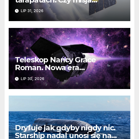
ratowania Teleskopu Swift
LIP 31, 2026
jest zagrożona?
Teleskop Nancy Grace
Roman. Nowa era
kosmicznych odkryć już
LIP 30, 2026
wkrótce
Dryfuje jak gdyby nigdy nic.
Starship nadal unosi się na