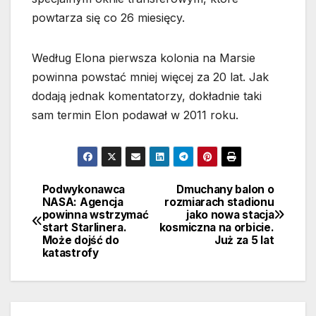
powtarza się co 26 miesięcy.
Według Elona pierwsza kolonia na Marsie
powinna powstać mniej więcej za 20 lat. Jak
dodają jednak komentatorzy, dokładnie taki
sam termin Elon podawał w 2011 roku.
Podwykonawca
Dmuchany balon o
Nawigacja
NASA: Agencja
rozmiarach stadionu
powinna wstrzymać
jako nowa stacja
wpisu
start Starlinera.
kosmiczna na orbicie.
Może dojść do
Już za 5 lat
katastrofy