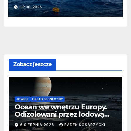
wodach Oceanu Indyjskiego
LIP 30, 2026
Zobacz jeszcze
JOWISZ
UKŁAD SŁONECZNY
Ocean we wnętrzu Europy.
Odizolowani przez lodową
barierę
6 SIERPNIA 2026
RADEK KOSARZYCKI