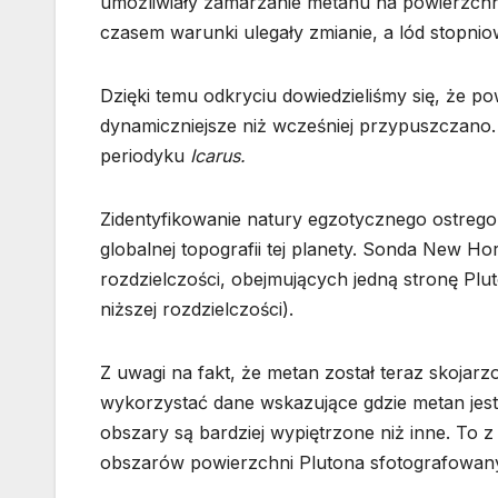
umożliwiały zamarzanie metanu na powierzchn
czasem warunki ulegały zmianie, a lód stopnio
Dzięki temu odkryciu dowiedzieliśmy się, że po
dynamiczniejsze niż wcześniej przypuszczan
periodyku
Icarus.
Zidentyfikowanie natury egzotycznego ostrego
globalnej topografii tej planety. Sonda New H
rozdzielczości, obejmujących jedną stronę Pl
niższej rozdzielczości).
Z uwagi na fakt, że metan został teraz skoja
wykorzystać dane wskazujące gdzie metan jes
obszary są bardziej wypiętrzone niż inne. To 
obszarów powierzchni Plutona sfotografowanyc