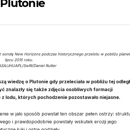
 Plutonie
z sondę New Horizons podczas historycznego przelotu w pobliżu plane
lipcu 2015 roku.
ASA/JHUAPL/SwRI/Daniel Rutter
 wiedzę o Plutonie gdy przeleciała w pobliżu tej odległ
yć znalazły się także zdjęcia osobliwych formacji
z lodu, których pochodzenie pozostawało niejasne.
nie w jaki sposób powstał ten obszar pełen ostrzy: strukt
wego i prawdopodobnie powstały wskutek erozji jego
yczne łuki i ostre podziały.