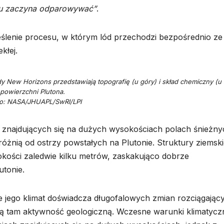
stu zaczyna odparowywać”
.
ślenie procesu, w którym lód przechodzi bezpośrednio ze
kłej.
New Horizons przedstawiają topografię (u góry) i skład chemiczny (u 
powierzchni Plutona.
ło: NASA/JHUAPL/SwRI/LPI
 znajdujących się na dużych wysokościach polach śnieżny
óżnią od ostrzy powstałych na Plutonie. Struktury ziemsk
okości zaledwie kilku metrów, zaskakująco dobrze
utonie.
e jego klimat doświadcza długofalowych zmian rozciągając
jącą tam aktywność geologiczną. Wczesne warunki klimatycz