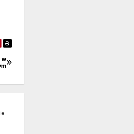
w w
nym
ie