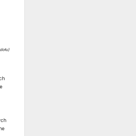
dołu)
ch
ie
ych
ne