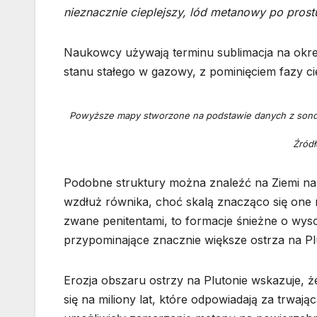
nieznacznie cieplejszy, lód metanowy po pro
Naukowcy używają terminu sublimacja na okre
stanu stałego w gazowy, z pominięciem fazy cie
Powyższe mapy stworzone na podstawie danych z sondy 
Źród
Podobne struktury można znaleźć na Ziemi na
wzdłuż równika, choć skalą znacząco się one r
zwane penitentami, to formacje śnieżne o wys
przypominające znacznie większe ostrza na Pl
Erozja obszaru ostrzy na Plutonie wskazuje, ż
się na miliony lat, które odpowiadają za trwa