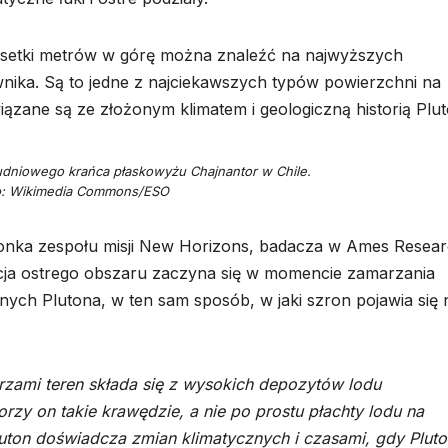
a setki metrów w górę można znaleźć na najwyższych
nika. Są to jedne z najciekawszych typów powierzchni na
wiązane są ze złożonym klimatem i geologiczną historią Plu
udniowego krańca płaskowyżu Chajnantor w Chile.
o: Wikimedia Commons/ESO
łonka zespołu misji New Horizons, badacza w Ames Resea
acja ostrego obszaru zaczyna się w momencie zamarzania
ych Plutona, w ten sam sposób, w jaki szron pojawia się 
rzami teren składa się z wysokich depozytów lodu
zy on takie krawędzie, a nie po prostu płachty lodu na
luton doświadcza zmian klimatycznych i czasami, gdy Pluto