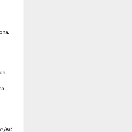
tona.
rch
na
n jest