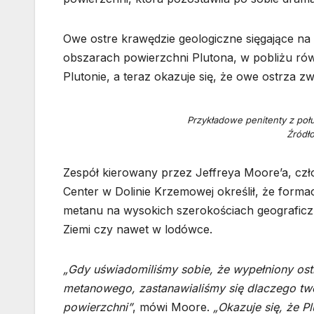
Owe ostre krawędzie geologiczne sięgające n
obszarach powierzchni Plutona, w pobliżu rów
Plutonie, a teraz okazuje się, że owe ostrza z
Przykładowe penitenty z poł
Źródł
Zespół kierowany przez Jeffreya Moore’a, cz
Center w Dolinie Krzemowej określił, że form
metanu na wysokich szerokościach geograficzn
Ziemi czy nawet w lodówce.
„Gdy uświadomiliśmy sobie, że wypełniony ost
metanowego, zastanawialiśmy się dlaczego twor
powierzchni”
, mówi Moore.
„Okazuje się, że P