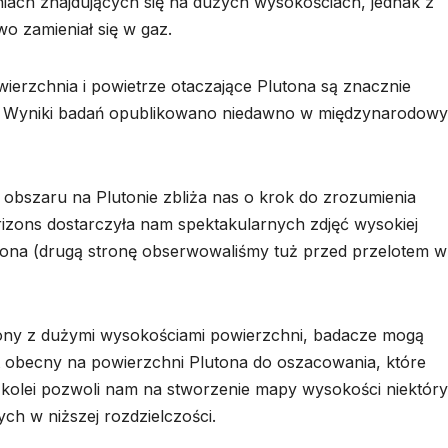
iach znajdujących się na dużych wysokościach, jednak z
wo zamieniał się w gaz.
wierzchnia i powietrze otaczające Plutona są znacznie
o. Wyniki badań opublikowano niedawno w międzynarodow
 obszaru na Plutonie zbliża nas o krok do zrozumienia
orizons dostarczyła nam spektakularnych zdjęć wysokiej
utona (drugą stronę obserwowaliśmy tuż przed przelotem w
rzony z dużymi wysokościami powierzchni, badacze mogą
t obecny na powierzchni Plutona do oszacowania, które
z kolei pozwoli nam na stworzenie mapy wysokości niektór
h w niższej rozdzielczości.