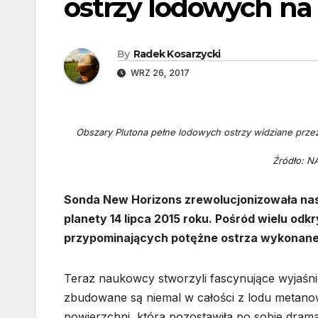
ostrzy lodowych na
By
Radek Kosarzycki
WRZ 26, 2017
Obszary Plutona pełne lodowych ostrzy widziane prze
Źródło: N
Sonda New Horizons zrewolucjonizowała naszą
planety 14 lipca 2015 roku. Pośród wielu odkr
przypominających potężne ostrza wykonane 
Teraz naukowcy stworzyli fascynujące wyjaśnie
zbudowane są niemal w całości z lodu metano
powierzchni, która pozostawiła po sobie dramat