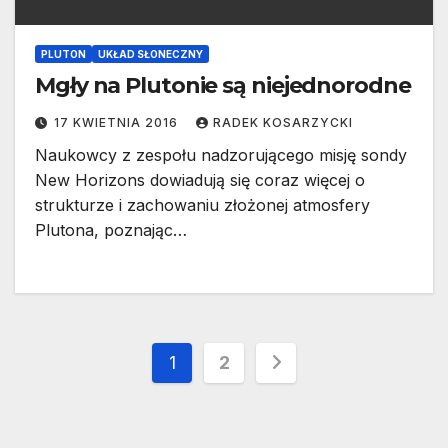
PLUTON
UKŁAD SŁONECZNY
Mgły na Plutonie są niejednorodne
17 KWIETNIA 2016
RADEK KOSARZYCKI
Naukowcy z zespołu nadzorującego misję sondy
New Horizons dowiadują się coraz więcej o
strukturze i zachowaniu złożonej atmosfery
Plutona, poznając…
Stronicowanie
1
2
wpisów