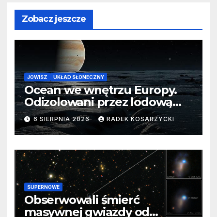
Zobacz jeszcze
JOWISZ
UKŁAD SŁONECZNY
Ocean we wnętrzu Europy.
Odizolowani przez lodową
barierę
6 SIERPNIA 2026
RADEK KOSARZYCKI
SUPERNOWE
Obserwowali śmierć
masywnej gwiazdy od