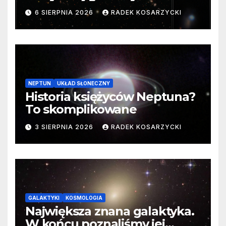
samego początku. Niezwykle
6 SIERPNIA 2026
RADEK KOSARZYCKI
cenne dane
NEPTUN
UKŁAD SŁONECZNY
Historia księżyców Neptuna?
To skomplikowane
3 SIERPNIA 2026
RADEK KOSARZYCKI
GALAKTYKI
KOSMOLOGIA
Największa znana galaktyka.
W końcu poznaliśmy jej