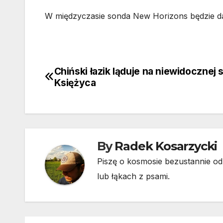
W międzyczasie sonda New Horizons będzie da
Chiński łazik ląduje na niewidocznej 
Nawigacja
Księżyca
wpisu
By
Radek Kosarzycki
Piszę o kosmosie bezustannie od 
lub łąkach z psami.