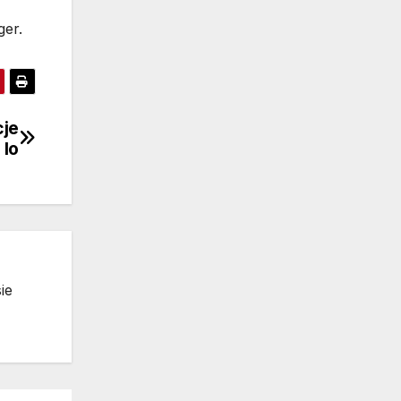
ger.
cje
 Io
ie