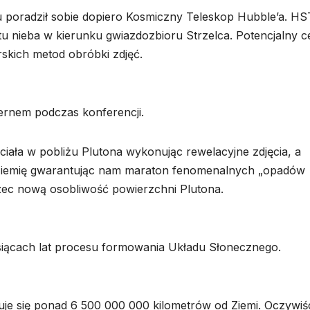
tu poradził sobie dopiero Kosmiczny Teleskop Hubble’a. HS
 nieba w kierunku gwiazdozbioru Strzelca. Potencjalny c
skich metod obróbki zdjęć.
ernem podczas konferencji.
iała w pobliżu Plutona wykonując rewelacyjne zdjęcia, a
na Ziemię gwarantując nam maraton fenomenalnych „opadów
zec nową osobliwość powierzchni Plutona.
ysiącach lat procesu formowania Układu Słonecznego.
je się ponad 6 500 000 000 kilometrów od Ziemi. Oczywiś