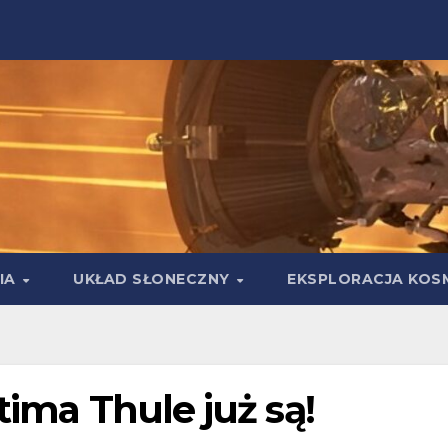
IA
UKŁAD SŁONECZNY
EKSPLORACJA KOS
tima Thule już są!