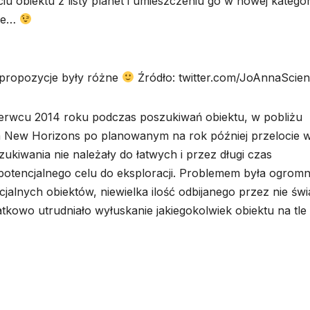
u obiektu z listy planet i umieszczeniu go w nowej kategor
nie…
e propozycje były różne
Źródło: twitter.com/JoAnnaScie
czerwcu 2014 roku podczas poszukiwań obiektu, w pobliżu
da New Horizons po planowanym na rok później przelocie 
zukiwania nie należały do łatwych i przez długi czas
otencjalnego celu do eksploracji. Problemem była ogrom
jalnych obiektów, niewielka ilość odbijanego przez nie świ
tkowo utrudniało wyłuskanie jakiegokolwiek obiektu na tle