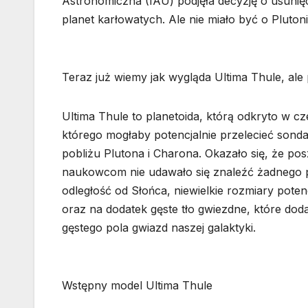
Astronomiczna (IAU) podjęła decyzję o usunięci
planet karłowatych. Ale nie miało być o Pluto
Teraz już wiemy jak wygląda Ultima Thule, al
Ultima Thule to planetoida, którą odkryto w 
którego mogłaby potencjalnie przelecieć son
pobliżu Plutona i Charona. Okazało się, że pos
naukowcom nie udawało się znaleźć żadnego p
odległość od Słońca, niewielkie rozmiary potenc
oraz na dodatek gęste tło gwiezdne, które doda
gęstego pola gwiazd naszej galaktyki.
Wstępny model Ultima Thule