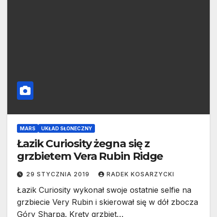
MARS
UKŁAD SŁONECZNY
Łazik Curiosity żegna się z
grzbietem Vera Rubin Ridge
29 STYCZNIA 2019
RADEK KOSARZYCKI
Łazik Curiosity wykonał swoje ostatnie selfie na
grzbiecie Very Rubin i skierował się w dół zbocza
Góry Sharpa. Kręty grzbiet…