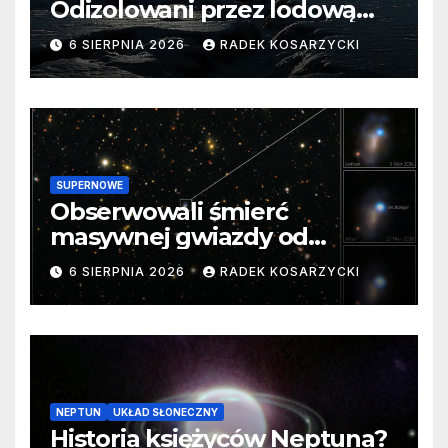
Odizolowani przez lodową
barierę
6 SIERPNIA 2026
RADEK KOSARZYCKI
SUPERNOWE
Obserwowali śmierć
masywnej gwiazdy od
samego początku. Niezwykle
6 SIERPNIA 2026
RADEK KOSARZYCKI
cenne dane
NEPTUN
UKŁAD SŁONECZNY
Historia księżyców Neptuna?