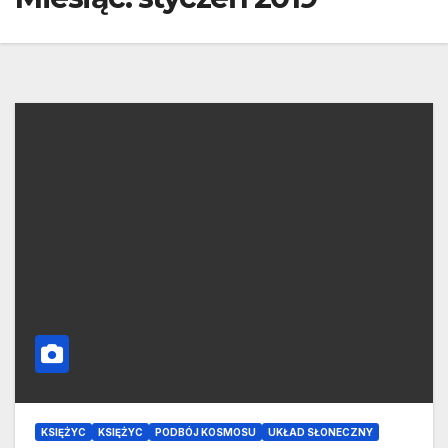
KSIĘŻYC
KSIĘŻYC
PODBÓJ KOSMOSU
UKŁAD SŁONECZNY