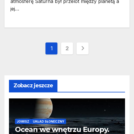
atmosferę Saturna był przelot między planetą a
jej…
Stronicowanie
1
2
wpisów
Zobacz jeszcze
JOWISZ
UKŁAD SŁONECZNY
Ocean we wnętrzu Europy.