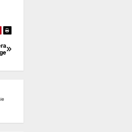
era
dge
ie