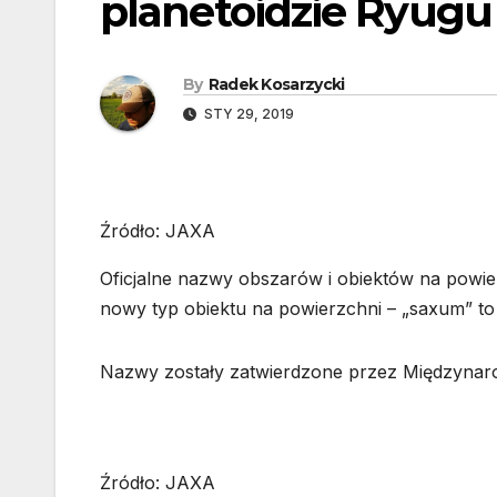
planetoidzie Ryugu
By
Radek Kosarzycki
STY 29, 2019
Źródło: JAXA
Oficjalne nazwy obszarów i obiektów na powi
nowy typ obiektu na powierzchni – „saxum” to 
Nazwy zostały zatwierdzone przez Międzynar
Źródło: JAXA