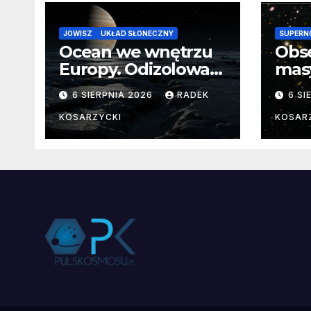
JOWISZ
UKŁAD SŁONECZNY
SUPERN
Ocean we wnętrzu
Obs
Europy. Odizolowani
mas
przez lodową
od 
6 SIERPNIA 2026
RADEK
6 SI
barierę
pocz
Nie
KOSARZYCKI
KOSAR
dan